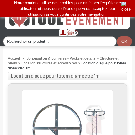
Notre boutique utilise des cookies pour améliorer l'expérience
utilisateur et nous considérons que vous acceptez leur
utilisation si vous continuez votre navigation.
0
Accueil
>
Sonorisation & Lumières - Packs et détails
>
Structure et
pieds
>
Location structures et accessoires
>
Location disque pour totem
diameètre 1m
Location disque pour totem diameètre 1m