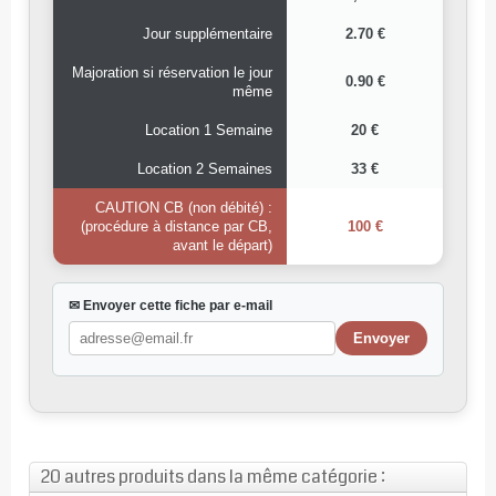
Jour supplémentaire
2.70 €
Majoration si réservation le jour
0.90 €
même
Location 1 Semaine
20 €
Location 2 Semaines
33 €
CAUTION CB (non débité) :
(procédure à distance par CB,
100 €
avant le départ)
✉ Envoyer cette fiche par e-mail
20 autres produits dans la même catégorie :