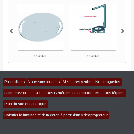
‹
›
Location...
Location...
Promotions
Nouveaux produits
Meilleures ventes
Nos magasins
Contactez-nous
Conditions Générales de Location
Mentions légales
Plan du site et catalogue
Calculer la luminosité d'un écran à partir d'un videoprojecteur