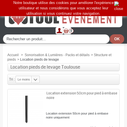
Notre boutique utilise des cookies pour améliorer l'expérience
utilisateur et nous considérons que vous acceptez leur
utilisation si vous continuez votre navigation.
0
Accueil
>
Sonorisation & Lumières - Packs et détails
>
Structure et
pieds
>
Location pieds de levage
Location pieds de levage Toulouse
Tri :
Le moins
cher
Location extension 50cm pour pied à embase
noire
Location extension 50cm pour pied à embase
noire uniquement