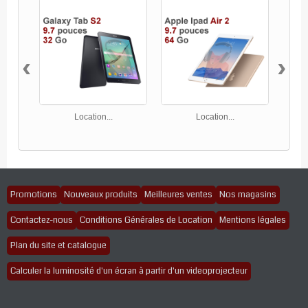
‹
›
Location...
Location...
Promotions
Nouveaux produits
Meilleures ventes
Nos magasins
Contactez-nous
Conditions Générales de Location
Mentions légales
Plan du site et catalogue
Calculer la luminosité d'un écran à partir d'un videoprojecteur