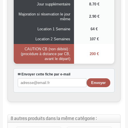
Jour supplémentaire
8.70 €
Majoration si réservation le jour
2.90 €
même
Location 1 Semaine
64 €
Location 2 Semaines
107 €
CAUTION CB (non débité) :
(procédure à distance par CB,
200 €
avant le départ)
✉ Envoyer cette fiche par e-mail
8 autres produits dans la même catégorie :