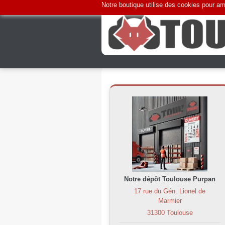
Notre boutique utilise des cookies pour amé
Notre dépôt Toulouse Purpan
17 rue du Gén. Lionel de
Marmier
31300 Toulouse