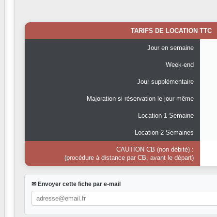
TARIFS DE LOCATION TTC
Jour en semaine
Week-end
Jour supplémentaire
Majoration si réservation le jour même
Location 1 Semaine
Location 2 Semaines
CAUTION CB (non débité) :
(procédure à distance par CB, avant le départ)
✉ Envoyer cette fiche par e-mail