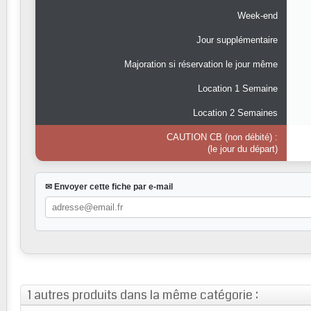
Week-end
Jour supplémentaire
Majoration si réservation le jour même
Location 1 Semaine
Location 2 Semaines
CAUTION CB (non débité) :
(le jour du départ)
✉ Envoyer cette fiche par e-mail
1 autres produits dans la même catégorie :