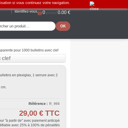
lisation si vous continuez votre navigation.
Identifiez-vous
0
0.00 €
produit
sparente pour 1000 bulletins avec clef
 clef
lletins en plexiglas, 1 serrure avec 2
 cm.
Référence :
R_966
29,00 €
TTC
Jour "à partir de" avec paiement anticipé
ifiable avec 25% à 100% de pénalités