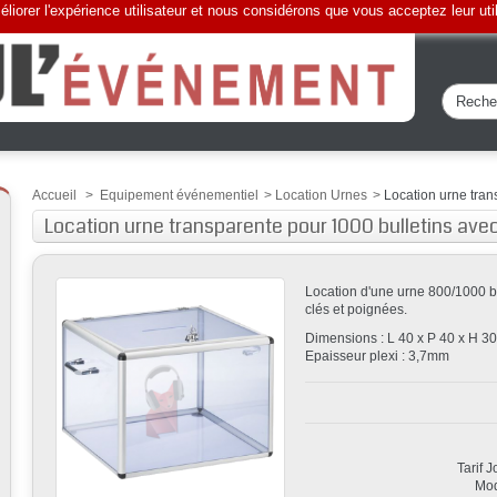
liorer l'expérience utilisateur et nous considérons que vous acceptez leur uti
Accueil
>
Equipement événementiel
>
Location Urnes
>
Location urne tran
Location urne transparente pour 1000 bulletins avec
Location d'une urne 800/1000 bu
clés et poignées.
Dimensions : L 40 x P 40 x H 30
Epaisseur plexi : 3,7mm
Tarif 
Mod