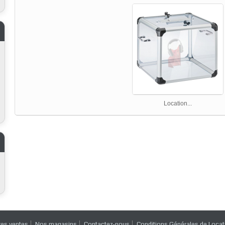
Location...
res ventes
Nos magasins
Contactez-nous
Conditions Générales de Locat