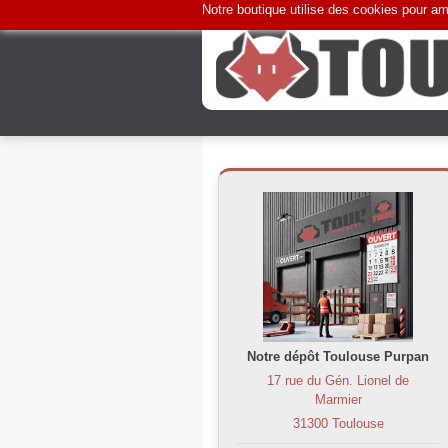
Notre boutique utilise des cookies pour amé
Notre dépôt Toulouse Purpan
17 rue du Gén. Lionel de
Marmier
31300 Toulouse