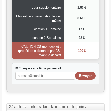
Jour supplémentaire
1.80 €
Majoration si réservation le jour
0.60 €
même
Location 1 Semaine
13 €
Location 2 Semaines
22 €
CAUTION CB (non débité) :
(procédure à distance par CB,
100 €
avant le départ)
✉ Envoyer cette fiche par e-mail
24 autres produits dans la même catégorie :