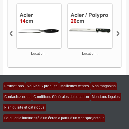
‹
›
Location...
Location...
Promotions
Nouveaux produits
Meilleures ventes
Nos magasins
Contactez-nous
Conditions Générales de Location
Mentions légales
Plan du site et catalogue
Calculer la luminosité d'un écran à partir d'un videoprojecteur