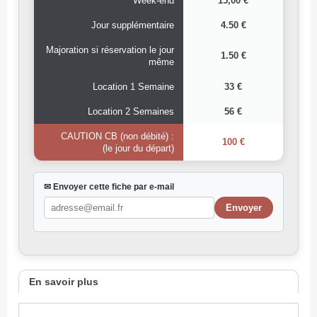
Week-end
15,00 €
Jour supplémentaire
4.50 €
Majoration si réservation le jour
1.50 €
même
Location 1 Semaine
33 €
Location 2 Semaines
56 €
CAUTION CB (non débité) :
100 €
(le jour du départ)
✉ Envoyer cette fiche par e-mail
En savoir plus