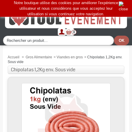
Notre boutique utilise des cookies pour améliorer l'expérience
utilisateur et nous considérons que vous acceptez leur
utilisation si vous continuez votre navigation.
0
Accueil
>
Gros Alimentaire
>
Viandes en gros
>
Chipolatas 1,2Kg env.
Sous vide
Chipolatas 1,2Kg env. Sous vide