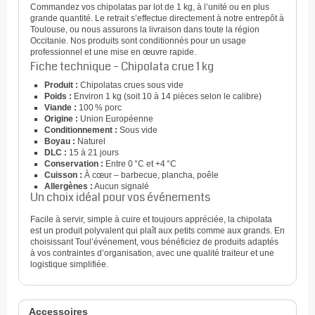
Commandez vos chipolatas par lot de 1 kg, à l’unité ou en plus
grande quantité. Le retrait s’effectue directement à notre entrepôt à
Toulouse, ou nous assurons la livraison dans toute la région
Occitanie. Nos produits sont conditionnés pour un usage
professionnel et une mise en œuvre rapide.
Fiche technique – Chipolata crue 1 kg
Produit :
Chipolatas crues sous vide
Poids :
Environ 1 kg (soit 10 à 14 pièces selon le calibre)
Viande :
100 % porc
Origine :
Union Européenne
Conditionnement :
Sous vide
Boyau :
Naturel
DLC :
15 à 21 jours
Conservation :
Entre 0 °C et +4 °C
Cuisson :
À cœur – barbecue, plancha, poêle
Allergènes :
Aucun signalé
Un choix idéal pour vos événements
Facile à servir, simple à cuire et toujours appréciée, la chipolata
est un produit polyvalent qui plaît aux petits comme aux grands. En
choisissant Toul’événement, vous bénéficiez de produits adaptés
à vos contraintes d’organisation, avec une qualité traiteur et une
logistique simplifiée.
Accessoires