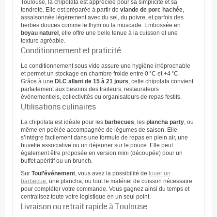
Toulouse, la chipolata est appréciée pour sa simplicité et sa
tendreté. Elle est préparée à partir de
viande de porc hachée
,
assaisonnée légèrement avec du sel, du poivre, et parfois des
herbes douces comme le thym ou la muscade. Embossée en
boyau naturel
, elle offre une belle tenue à la cuisson et une
texture agréable.
Conditionnement et praticité
Le conditionnement sous vide assure une hygiène irréprochable
et permet un stockage en chambre froide entre 0 °C et +4 °C.
Grâce à une
DLC allant de 15 à 21 jours
, cette chipolata convient
parfaitement aux besoins des traiteurs, restaurateurs
événementiels, collectivités ou organisateurs de repas festifs.
Utilisations culinaires
La chipolata est idéale pour les
barbecues
, les
plancha party
, ou
même en poêlée accompagnée de légumes de saison. Elle
s’intègre facilement dans une formule de repas en plein air, une
buvette associative ou un déjeuner sur le pouce. Elle peut
également être proposée en version mini (découpée) pour un
buffet apéritif ou un brunch.
Sur
Toul’événement
, vous avez la possibilité de
louer un
barbecue
, une plancha, ou tout le matériel de cuisson nécessaire
pour compléter votre commande. Vous gagnez ainsi du temps et
centralisez toute votre logistique en un seul point.
Livraison ou retrait rapide à Toulouse