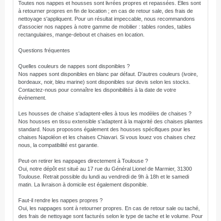
Toutes nos nappes et housses sont livrées propres et repassées. Elles sont
à retourner propres en fin de location ; en cas de retour sale, des frais de
nettoyage s'appliquent. Pour un résultat impeccable, nous recommandons
d'associer nos nappes à notre gamme de mobilier : tables rondes, tables
rectangulaires, mange-debout et chaises en location.
Questions fréquentes
Quelles couleurs de nappes sont disponibles ?
Nos nappes sont disponibles en blanc par défaut. D'autres couleurs (ivoire,
bordeaux, noir, bleu marine) sont disponibles sur devis selon les stocks.
Contactez-nous pour connaître les disponibilités à la date de votre
événement.
Les housses de chaise s'adaptent-elles à tous les modèles de chaises ?
Nos housses en tissu extensible s'adaptent à la majorité des chaises pliantes
standard. Nous proposons également des housses spécifiques pour les
chaises Napoléon et les chaises Chiavari. Si vous louez vos chaises chez
nous, la compatibilité est garantie.
Peut-on retirer les nappages directement à Toulouse ?
Oui, notre dépôt est situé au 17 rue du Général Lionel de Marmier, 31300
Toulouse. Retrait possible du lundi au vendredi de 9h à 18h et le samedi
matin. La livraison à domicile est également disponible.
Faut-il rendre les nappes propres ?
Oui, les nappages sont à retourner propres. En cas de retour sale ou taché,
des frais de nettoyage sont facturés selon le type de tache et le volume. Pour