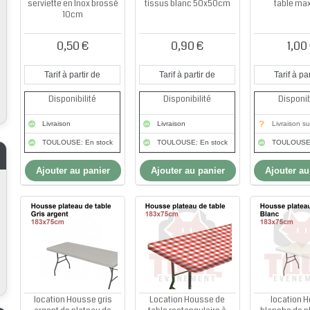
serviette en Inox brossé
tissus blanc 50x50cm
table ma
10cm
0,50 €
0,90 €
1,00
Tarif à partir de
Tarif à partir de
Tarif à par
Disponibilité
Disponibilité
Disponib
Livraison
Livraison
Livraison su
TOULOUSE: En stock
TOULOUSE: En stock
TOULOUSE:
Ajouter au panier
Ajouter au panier
Ajouter au
location Housse gris
Location Housse de
location 