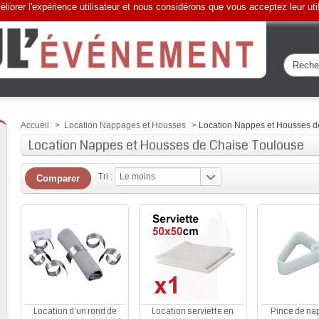
liorer l'expérience utilisateur et nous considérons que vous acceptez leur uti
Accueil
>
Location Nappages et Housses
>
Location Nappes et Housses d
Location Nappes et Housses de Chaise Toulouse
Tri :
Le moins
cher
Location d'un rond de
Location serviette en
Pince de na