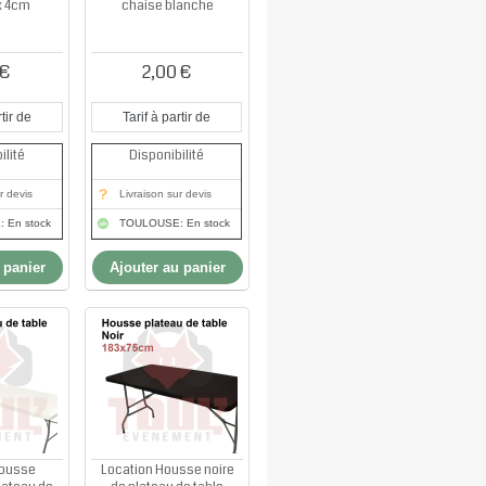
x 4cm
chaise blanche
 €
2,00 €
tir de
Tarif à partir de
ilité
Disponibilité
r devis
Livraison sur devis
 En stock
TOULOUSE: En stock
 panier
Ajouter au panier
Housse
Location Housse noire