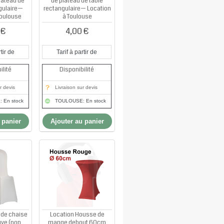
lateau de
de plateau de table
gulaire—
rectangulaire— Location
Toulouse
à Toulouse
 €
4,00 €
tir de
Tarif à partir de
ilité
Disponibilité
r devis
Livraison sur devis
 En stock
TOULOUSE: En stock
 panier
Ajouter au panier
 de chaise
Location Housse de
uve (non
mange debout 60cm