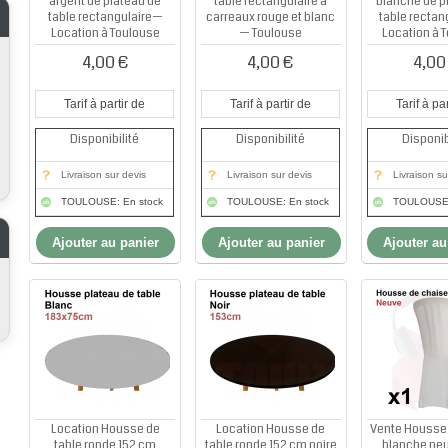
argent de plateau de
table rectangulaire à
blanche de p
table rectangulaire—
carreaux rouge et blanc
table rectan
Location à Toulouse
— Toulouse
Location à 
4,00 €
4,00 €
4,00
Tarif à partir de
Tarif à partir de
Tarif à par
Disponibilité
Disponibilité
Disponib
Livraison sur devis
Livraison sur devis
Livraison su
TOULOUSE: En stock
TOULOUSE: En stock
TOULOUSE:
Ajouter au panier
Ajouter au panier
Ajouter au
Location Housse de
Location Housse de
Vente Housse
table ronde 152 cm
table ronde 152 cm noire
blanche ne