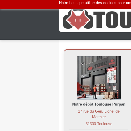
Notre boutique utilise des cookies pour amé
Notre dépôt Toulouse Purpan
17 rue du Gén. Lionel de
Marmier
31300 Toulouse