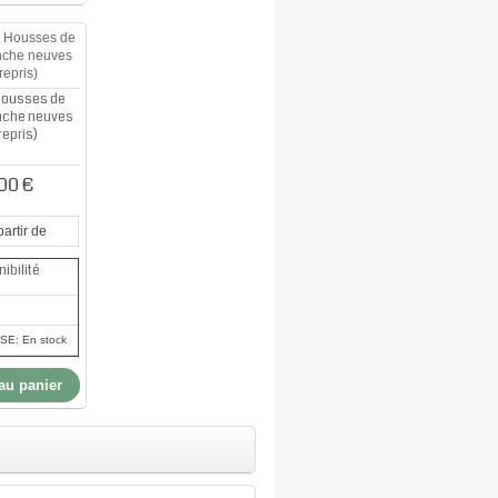
Housses de
nche neuves
repris)
00 €
partir de
ibilité
E: En stock
au panier