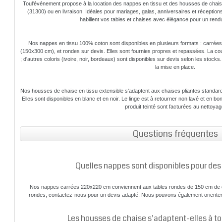
Toul'événement propose à la location des nappes en tissu et des housses de chaise
(31300) ou en livraison. Idéales pour mariages, galas, anniversaires et réceptio
habillent vos tables et chaises avec élégance pour un rend
Nos nappes en tissu 100% coton sont disponibles en plusieurs formats : carrée
(150x300 cm), et rondes sur devis. Elles sont fournies propres et repassées. La co
; d'autres coloris (ivoire, noir, bordeaux) sont disponibles sur devis selon les stock
la mise en place.
Nos housses de chaise en tissu extensible s'adaptent aux chaises pliantes standar
Elles sont disponibles en blanc et en noir. Le linge est à retourner non lavé et en bon
produit teinté sont facturées au nettoyag
Questions fréquentes
Quelles nappes sont disponibles pour des 
Nos nappes carrées 220x220 cm conviennent aux tables rondes de 150 cm de di
rondes, contactez-nous pour un devis adapté. Nous pouvons également orient
Les housses de chaise s'adaptent-elles à to