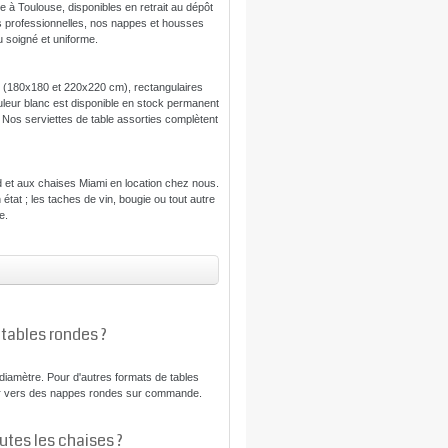
 à Toulouse, disponibles en retrait au dépôt
ns professionnelles, nos nappes et housses
u soigné et uniforme.
s (180x180 et 220x220 cm), rectangulaires
uleur blanc est disponible en stock permanent
s. Nos serviettes de table assorties complètent
d et aux chaises Miami en location chez nous.
 état ; les taches de vin, bougie ou tout autre
e.
tables rondes ?
amètre. Pour d'autres formats de tables
er vers des nappes rondes sur commande.
utes les chaises ?