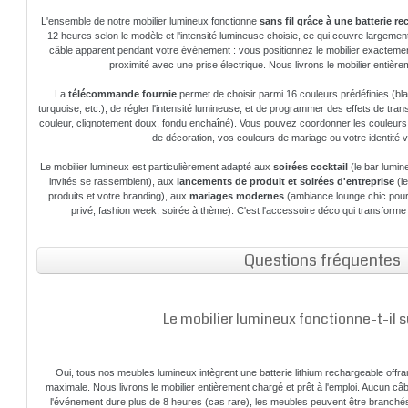
L'ensemble de notre mobilier lumineux fonctionne
sans fil grâce à une batterie r
12 heures selon le modèle et l'intensité lumineuse choisie, ce qui couvre largeme
câble apparent pendant votre événement : vous positionnez le mobilier exactemen
proximité avec une prise électrique. Nous livrons le mobilier entièrem
La
télécommande fournie
permet de choisir parmi 16 couleurs prédéfinies (blan
turquoise, etc.), de régler l'intensité lumineuse, et de programmer des effets de tr
couleur, clignotement doux, fondu enchaîné). Vous pouvez coordonner les couleurs
de décoration, vos couleurs de mariage ou votre identité vi
Le mobilier lumineux est particulièrement adapté aux
soirées cocktail
(le bar lumin
invités se rassemblent), aux
lancements de produit et soirées d'entreprise
(le
produits et votre branding), aux
mariages modernes
(ambiance lounge chic pour 
privé, fashion week, soirée à thème). C'est l'accessoire déco qui transforme
Questions fréquentes
Le mobilier lumineux fonctionne-t-il su
Oui, tous nos meubles lumineux intègrent une batterie lithium rechargeable offra
maximale. Nous livrons le mobilier entièrement chargé et prêt à l'emploi. Aucun câb
l'événement dure plus de 8 heures (cas rare), les meubles peuvent être branchés 