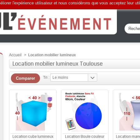
liorer l'expérience utilisateur et nous considérons que vous acceptez leur uti
Accueil
>
Location mobilier lumineux
Location mobilier lumineux Toulouse
Tri :
Le moins
cher
Location cube lumineux
Location Boule couleur
Location man