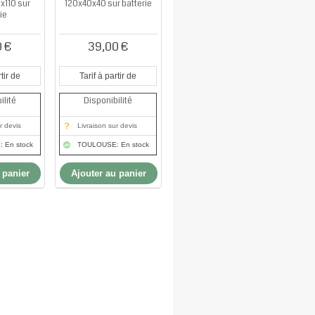
x110 sur
120x40x40 sur batterie
ie
0 €
39,00 €
tir de
Tarif à partir de
ilité
Disponibilité
r devis
Livraison sur devis
 En stock
TOULOUSE: En stock
 panier
Ajouter au panier