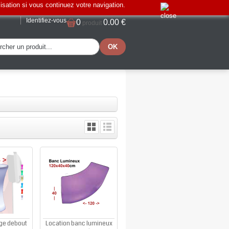
lisation si vous continuez votre navigation.
Identifiez-vous
0
0.00 €
produit
ge debout
Location banc lumineux