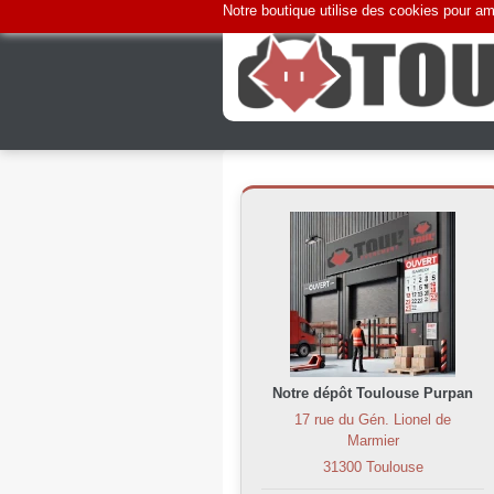
Notre boutique utilise des cookies pour amé
Notre dépôt Toulouse Purpan
17 rue du Gén. Lionel de
Marmier
31300 Toulouse