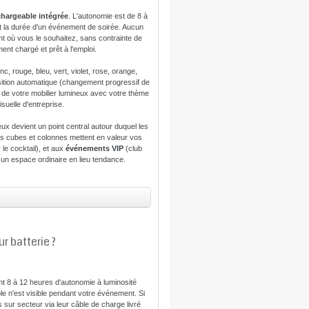
echargeable intégrée
. L'autonomie est de 8 à
nt la durée d'un événement de soirée. Aucun
t où vous le souhaitez, sans contrainte de
ent chargé et prêt à l'emploi.
c, rouge, bleu, vert, violet, rose, orange,
ansition automatique (changement progressif de
 de votre mobilier lumineux avec votre thème
suelle d'entreprise.
eux devient un point central autour duquel les
s cubes et colonnes mettent en valeur vos
le cocktail), et aux
événements VIP
(club
 un espace ordinaire en lieu tendance.
r batterie ?
nt 8 à 12 heures d'autonomie à luminosité
le n'est visible pendant votre événement. Si
sur secteur via leur câble de charge livré