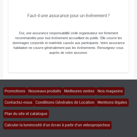
Faut-il une assurance pour un événement ?
Oui, une assurance responsabilité civile organisateur est fortement
recommandée pour tout événement accueillant du public. Elle couvre les
dommages corporels et matériels causés aux participants. Votre assurance
habitation ne couvre généralement pas les événements. Renseignez-vous
auprès de votre assureur.
Promotions
Nouveaux produits
Meilleures ventes
Nos magasins
Contactez-nous
Conditions Générales de Location
Mentions légales
Plan du site et catalogue
Calculer la luminosité d'un écran à partir d'un videoprojecteur