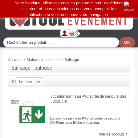
Notre boutique utilise des cookies pour améliorer l'expérience
utilisateur et nous considérons que vous acceptez leur
utilisation si vous continuez votre navigation.
0
Accueil
>
Matériel de sécurité
>
Balisage
Balisage Toulouse
Tri :
Le moins
cher
Location panneau PVC sortie de secours Bas
30x20cm
Location de panneau PVC de sortie de secours
20x30cm avec flèche en bas (ou...
Voir ce produit