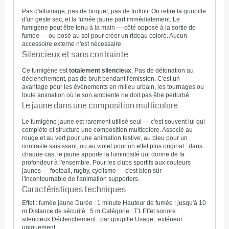
Pas d'allumage, pas de briquet, pas de frottoir. On retire la goupille
d'un geste sec, et la fumée jaune part immédiatement. Le
fumigène peut être tenu à la main — côté opposé à la sortie de
fumée — ou posé au sol pour créer un rideau coloré. Aucun
accessoire externe n'est nécessaire.
Silencieux et sans contrainte
Ce fumigène est
totalement silencieux
. Pas de détonation au
déclenchement, pas de bruit pendant l'émission. C'est un
avantage pour les événements en milieu urbain, les tournages ou
toute animation où le son ambiente ne doit pas être perturbé.
Le jaune dans une composition multicolore
Le fumigène jaune est rarement utilisé seul — c'est souvent lui qui
complète et structure une composition multicolore. Associé au
rouge et au vert pour une animation festive, au bleu pour un
contraste saisissant, ou au violet pour un effet plus original : dans
chaque cas, le jaune apporte la luminosité qui donne de la
profondeur à l'ensemble. Pour les clubs sportifs aux couleurs
jaunes — football, rugby, cyclisme — c'est bien sûr
l'incontournable de l'animation supporters.
Caractéristiques techniques
Effet : fumée jaune
Durée : 1 minute
Hauteur de fumée : jusqu'à 10
m
Distance de sécurité : 5 m
Catégorie : T1
Effet sonore :
silencieux
Déclenchement : par goupille
Usage : extérieur
uniquement