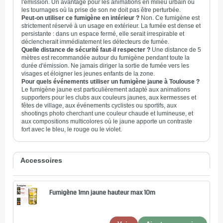
l'émission. Un avantage pour les animations en milieu urbain ou
les tournages où la prise de son ne doit pas être perturbée.
Peut-on utiliser ce fumigène en intérieur ?
Non. Ce fumigène est
strictement réservé à un usage en extérieur. La fumée est dense et
persistante : dans un espace fermé, elle serait irrespirable et
déclencherait immédiatement les détecteurs de fumée.
Quelle distance de sécurité faut-il respecter ?
Une distance de 5
mètres est recommandée autour du fumigène pendant toute la
durée d'émission. Ne jamais diriger la sortie de fumée vers les
visages et éloigner les jeunes enfants de la zone.
Pour quels événements utiliser un fumigène jaune à Toulouse ?
Le fumigène jaune est particulièrement adapté aux animations
supporters pour les clubs aux couleurs jaunes, aux kermesses et
fêtes de village, aux événements cyclistes ou sportifs, aux
shootings photo cherchant une couleur chaude et lumineuse, et
aux compositions multicolores où le jaune apporte un contraste
fort avec le bleu, le rouge ou le violet.
Accessoires
Fumigène 1mn jaune hauteur max 10m