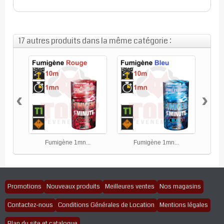
17 autres produits dans la même catégorie :
‹
›
Fumigène 1mn...
Fumigène 1mn...
Promotions
Nouveaux produits
Meilleures ventes
Nos magasins
Contactez-nous
Conditions Générales de Location
Mentions légales
Plan du site et catalogue