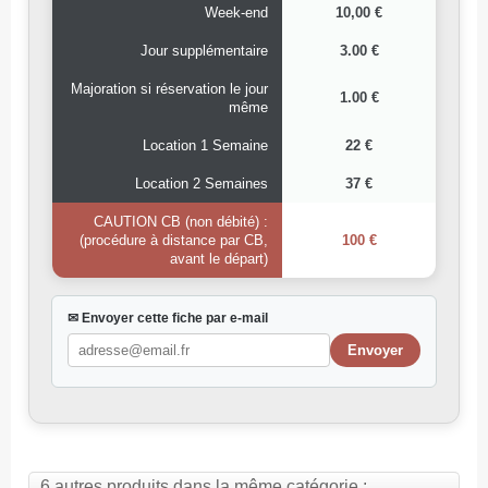
Week-end
10,00 €
Jour supplémentaire
3.00 €
Majoration si réservation le jour
1.00 €
même
Location 1 Semaine
22 €
Location 2 Semaines
37 €
CAUTION CB (non débité) :
(procédure à distance par CB,
100 €
avant le départ)
✉ Envoyer cette fiche par e-mail
6 autres produits dans la même catégorie :