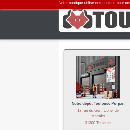
Notre boutique utilise des cookies pour amé
Notre dépôt Toulouse Purpan
17 rue du Gén. Lionel de
Marmier
31300 Toulouse