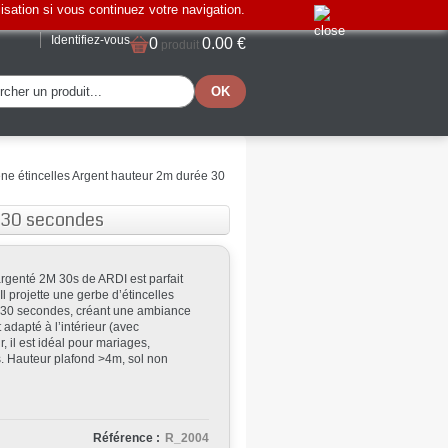
lisation si vous continuez votre navigation.
Identifiez-vous
0
0.00 €
produit
ène étincelles Argent hauteur 2m durée 30
e 30 secondes
argenté 2M 30s de ARDI est parfait
l projette une gerbe d’étincelles
 30 secondes, créant une ambiance
t adapté à l’intérieur (avec
, il est idéal pour mariages,
es. Hauteur plafond >4m, sol non
Référence :
R_2004