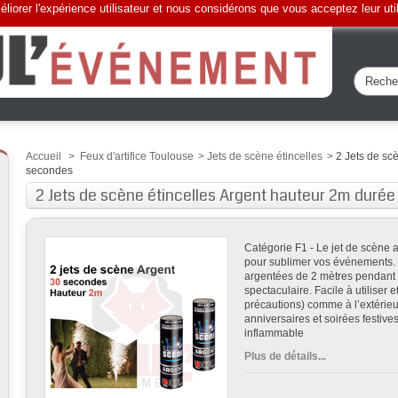
liorer l'expérience utilisateur et nous considérons que vous acceptez leur uti
Accueil
>
Feux d'artifice Toulouse
>
Jets de scène étincelles
>
2 Jets de sc
secondes
2 Jets de scène étincelles Argent hauteur 2m duré
Catégorie F1 - Le jet de scène 
pour sublimer vos événements. I
argentées de 2 mètres pendant
spectaculaire. Facile à utiliser e
précautions) comme à l’extérieur
anniversaires et soirées festiv
inflammable
Plus de détails...