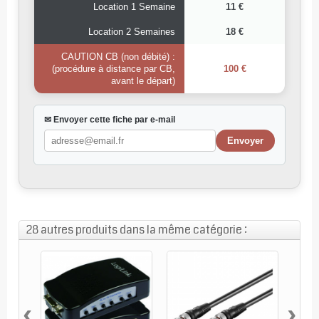
Location 1 Semaine
11 €
Location 2 Semaines
18 €
CAUTION CB (non débité) :
(procédure à distance par CB,
100 €
avant le départ)
✉ Envoyer cette fiche par e-mail
28 autres produits dans la même catégorie :
‹
›