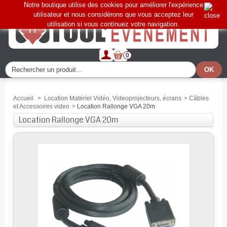
Notre boutique utilise des cookies pour améliorer l'expérience
utilisateur et nous considérons que vous acceptez leur
utilisation si vous continuez votre navigation.
0
Accueil
>
Location Matériel Vidéo, Videoprojecteurs, écrans
>
Câbles
et Accessoires video
>
Location Rallonge VGA 20m
Location Rallonge VGA 20m