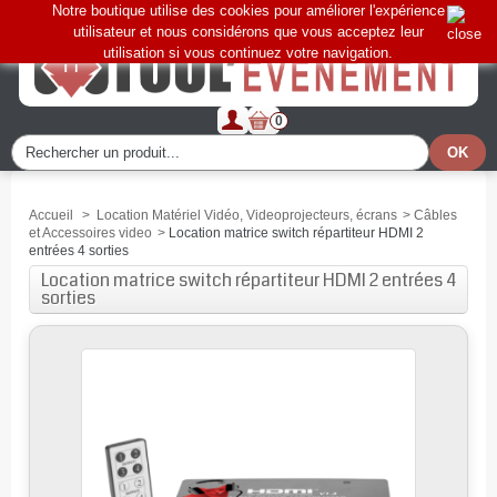
Notre boutique utilise des cookies pour améliorer l'expérience
utilisateur et nous considérons que vous acceptez leur
utilisation si vous continuez votre navigation.
0
Accueil
>
Location Matériel Vidéo, Videoprojecteurs, écrans
>
Câbles
et Accessoires video
>
Location matrice switch répartiteur HDMI 2
entrées 4 sorties
Location matrice switch répartiteur HDMI 2 entrées 4
sorties