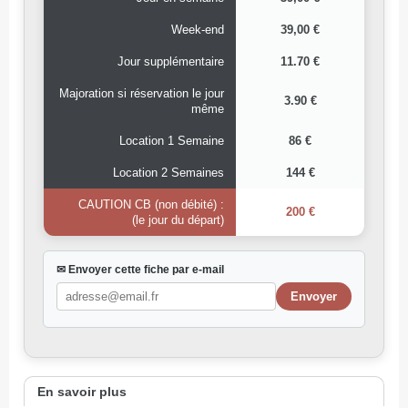
Week-end
39,00 €
Jour supplémentaire
11.70 €
Majoration si réservation le jour
3.90 €
même
Location 1 Semaine
86 €
Location 2 Semaines
144 €
CAUTION CB (non débité) :
200 €
(le jour du départ)
✉ Envoyer cette fiche par e-mail
En savoir plus