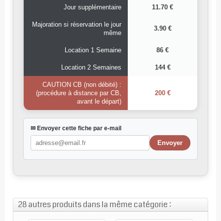
Jour supplémentaire
11.70 €
Majoration si réservation le jour
3.90 €
même
Location 1 Semaine
86 €
Location 2 Semaines
144 €
CAUTION CB (non débité) :
(procédure à distance par CB,
200 €
avant le départ)
✉ Envoyer cette fiche par e-mail
28 autres produits dans la même catégorie :