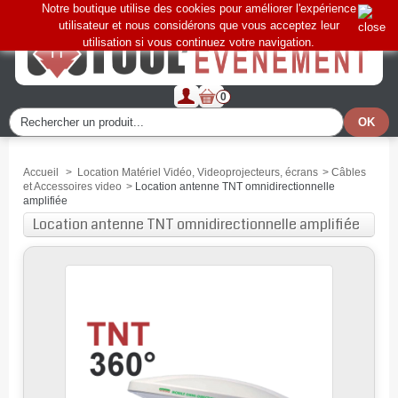
Notre boutique utilise des cookies pour améliorer l'expérience
utilisateur et nous considérons que vous acceptez leur
utilisation si vous continuez votre navigation.
0
Accueil
>
Location Matériel Vidéo, Videoprojecteurs, écrans
>
Câbles
et Accessoires video
>
Location antenne TNT omnidirectionnelle
amplifiée
Location antenne TNT omnidirectionnelle amplifiée