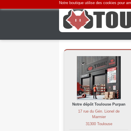
Notre boutique utilise des cookies pour amé
Notre dépôt Toulouse Purpan
17 rue du Gén. Lionel de
Marmier
31300 Toulouse