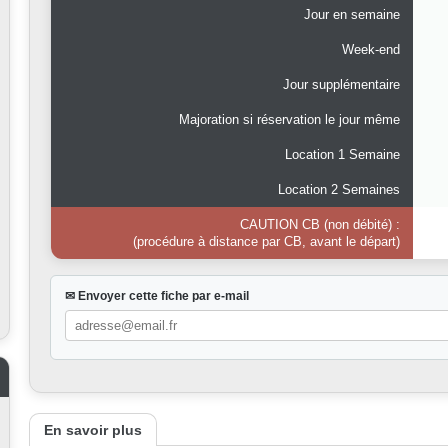
Jour en semaine
Week-end
Jour supplémentaire
Majoration si réservation le jour même
Location 1 Semaine
Location 2 Semaines
CAUTION CB (non débité) :
(procédure à distance par CB, avant le départ)
✉ Envoyer cette fiche par e-mail
En savoir plus