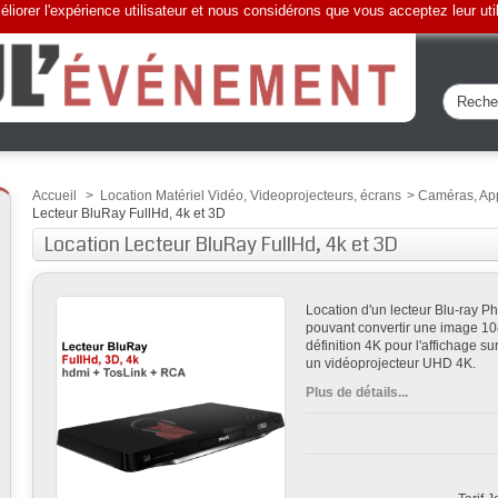
liorer l'expérience utilisateur et nous considérons que vous acceptez leur uti
Accueil
>
Location Matériel Vidéo, Videoprojecteurs, écrans
>
Caméras, App
Lecteur BluRay FullHd, 4k et 3D
Location Lecteur BluRay FullHd, 4k et 3D
Location d'un lecteur Blu-ray P
pouvant convertir une image
10
définition
4K
pour l'affichage su
un
vidéoprojecteur UHD 4K
.
Plus de détails...