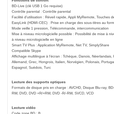
Fonctions de confort
BD-Live (clé USB 1 Go requise)
Contrôle parental : Contrôle parental
Facilité d'utilisation : Réveil rapide, Appli MyRemote, Touches
EasyLink (HDMI-CEC) : Prise en charge des sous-titres au form
Mode veille 1 pression, Télécommande, intercommunication
Mise à niveau micrologicielle possible : Possibilité de mise à n
à niveau micrologicielle en ligne
Smart TV Plus : Application MyRemote, Net TV, SimplyShare
Compatible Skype
Affichage multilingue à l'écran : Tchèque, Danois, Néerlandais, 
Allemand, Grec, Hongrois, Italien, Norvégien, Polonais, Portug
Espagnol, Suédois, Turc
Lecture des supports optiques
Formats de disque pris en charge : AVCHD, Disque Blu-ray, 
RW, DVD, DVD +R/+RW, DVD -R/-RW, SVCD, VCD
Lecture vidéo
Code zone BD : B