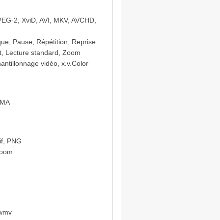
EG-2, XviD, AVI, MKV, AVCHD,
que, Pause, Répétition, Reprise
ant, Lecture standard, Zoom
antillonnage vidéo, x.v.Color
WMA
if, PNG
Zoom
 wmv