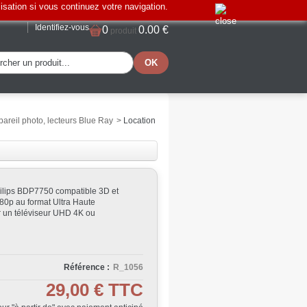
lisation si vous continuez votre navigation.
Identifiez-vous
0
0.00 €
produit
areil photo, lecteurs Blue Ray
>
Location
hilips BDP7750
compatible
3D
et
80p
au format
Ultra Haute
r un
téléviseur UHD 4K
ou
Référence :
R_1056
29,00 €
TTC