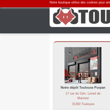
Notre boutique utilise des cookies pour amé
Notre dépôt Toulouse Purpan
17 rue du Gén. Lionel de
Marmier
31300 Toulouse