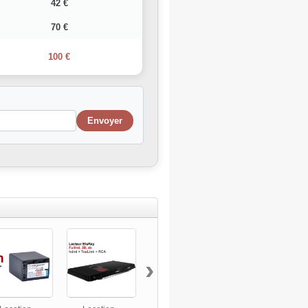
42 €
70 €
100 €
›
Location...