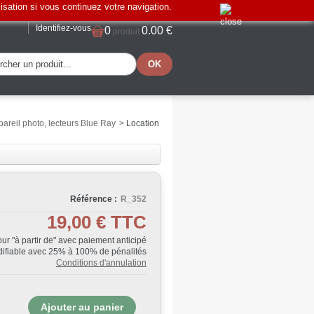
lisation si vous continuez votre navigation.
Identifiez-vous
0
0.00 €
produit
areil photo, lecteurs Blue Ray
>
Location
Référence :
R_352
19,00 €
TTC
Jour "à partir de" avec paiement anticipé
ifiable avec 25% à 100% de pénalités
Conditions d'annulation