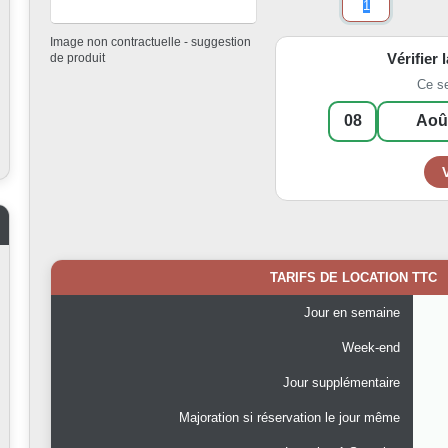
Image non contractuelle - suggestion
Vérifier 
de produit
Ce s
TARIFS DE LOCATION TTC
Jour en semaine
Week-end
Jour supplémentaire
Majoration si réservation le jour même