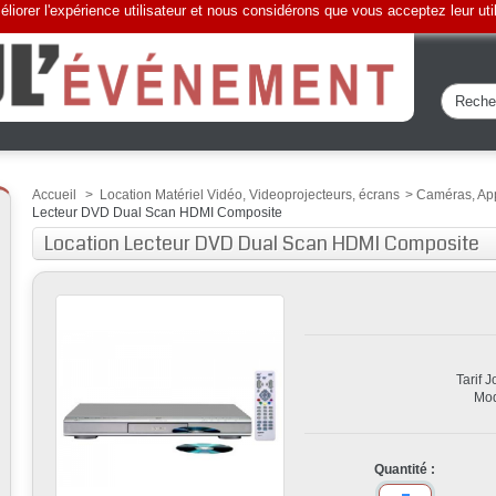
liorer l'expérience utilisateur et nous considérons que vous acceptez leur uti
Accueil
>
Location Matériel Vidéo, Videoprojecteurs, écrans
>
Caméras, App
Lecteur DVD Dual Scan HDMI Composite
Location Lecteur DVD Dual Scan HDMI Composite
Tarif 
Mod
Quantité :