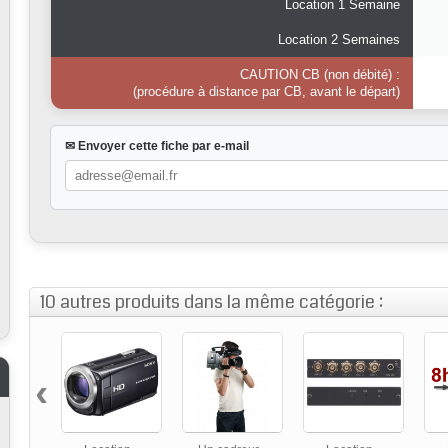
Location 1 Semaine
Location 2 Semaines
CAUTION CB (non débité) :
(procédure à distance par CB, avant le départ)
✉ Envoyer cette fiche par e-mail
10 autres produits dans la même catégorie :
‹