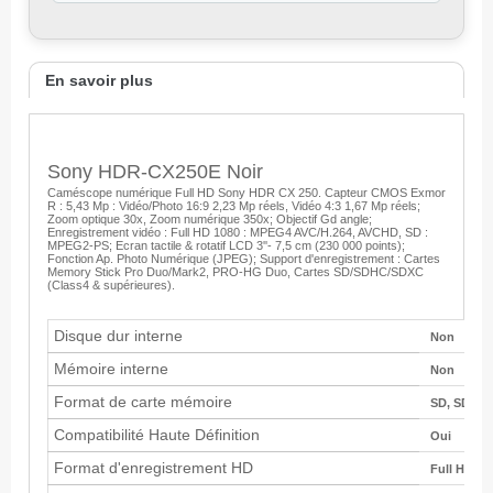
En savoir plus
Sony HDR-CX250E Noir
Caméscope numérique Full HD Sony HDR CX 250. Capteur CMOS Exmor
R : 5,43 Mp : Vidéo/Photo 16:9 2,23 Mp réels, Vidéo 4:3 1,67 Mp réels;
Zoom optique 30x, Zoom numérique 350x; Objectif Gd angle;
Enregistrement vidéo : Full HD 1080 : MPEG4 AVC/H.264, AVCHD, SD :
MPEG2-PS; Ecran tactile & rotatif LCD 3''- 7,5 cm (230 000 points);
Fonction Ap. Photo Numérique (JPEG); Support d'enregistrement : Cartes
Memory Stick Pro Duo/Mark2, PRO-HG Duo, Cartes SD/SDHC/SDXC
(Class4 & supérieures).
Disque dur interne
Non
Mémoire interne
Non
Format de carte mémoire
SD, SDHC,
Compatibilité Haute Définition
Oui
Format d'enregistrement HD
Full HD 10