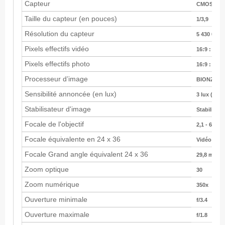
Capteur
CMOS Exmor
Taille du capteur (en pouces)
1/3,9
Résolution du capteur
5 430 000 p
Pixels effectifs vidéo
16:9 : 2 23
Pixels effectifs photo
16:9 : 2 23
Processeur d’image
BIONZ
Sensibilité annoncée (en lux)
3 lux (Vite
Stabilisateur d'image
Stabilisat
Focale de l'objectif
2,1 - 63 m
Focale équivalente en 24 x 36
Vidéo : 29,
Focale Grand angle équivalent 24 x 36
29,8 mm
Zoom optique
30
Zoom numérique
350x
Ouverture minimale
f/3.4
Ouverture maximale
f/1.8