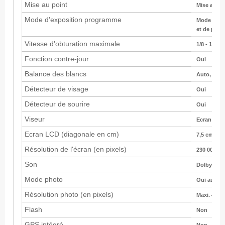
Mise au point
Mise au po
Mode d'exposition programme
Mode Auto 
et de prise
Vitesse d'obturation maximale
1/8 - 1/10 
Fonction contre-jour
Oui
Balance des blancs
Auto, Manue
Détecteur de visage
Oui
Détecteur de sourire
Oui
Viseur
Ecran LCD 
Ecran LCD (diagonale en cm)
7,5 cm
Résolution de l'écran (en pixels)
230 000
Son
Dolby Digit
Mode photo
Oui au fo
Résolution photo (en pixels)
Maxi. 4:3 :
Flash
Non
GPS intégré