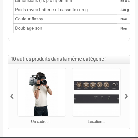
Dimensions (l x p x h) en mm
55 x 113 x
Poids (avec batterie et cassette) en g
240 g
Couleur flashy
Non
Doublage son
Non
10 autres produits dans la même catégorie :
‹
›
Un cadreur...
Location...