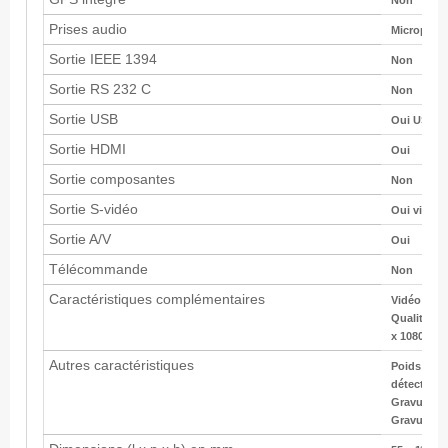
Non
Prises audio
Microphon
Sortie IEEE 1394
Non
Sortie RS 232 C
Non
Sortie USB
Oui USB in
Sortie HDMI
Oui
Sortie composantes
Non
Sortie S-vidéo
Oui via So
Sortie A/V
Oui
Télécommande
Non
Caractéristiques complémentaires
Vidéo Golf
Qualité Vid
x 1080/50i 
Autres caractéristiques
Poids : 20
détection 
Gravure sa
Gravure su