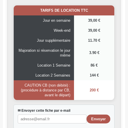
TARIFS DE LOCATION TTC
Jour en semaine
39,00 €
Week-end
39,00 €
Jour supplémentaire
11.70 €
Majoration si réservation le jour
3.90 €
même
Location 1 Semaine
86 €
Location 2 Semaines
144 €
CAUTION CB (non débité) :
(procédure à distance par CB,
200 €
avant le départ)
✉ Envoyer cette fiche par e-mail