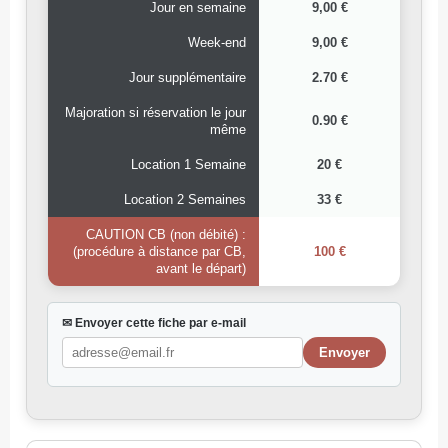
Jour en semaine
9,00 €
Week-end
9,00 €
Jour supplémentaire
2.70 €
Majoration si réservation le jour
0.90 €
même
Location 1 Semaine
20 €
Location 2 Semaines
33 €
CAUTION CB (non débité) :
(procédure à distance par CB,
100 €
avant le départ)
✉ Envoyer cette fiche par e-mail