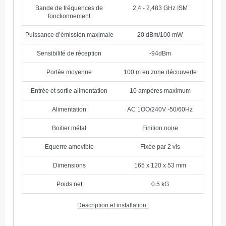
Bande de fréquences de
2,4 - 2,483 GHz ISM
fonctionnement
Puissance d’émission maximale
20 dBm/100 mW
Sensibilité de réception
-94dBm
Portée moyenne
100 m en zone découverte
Entrée et sortie alimentation
10 ampères maximum
Alimentation
AC 1OO/240V -50/60Hz
Boitier métal
Finition noire
Equerre amovible
Fixée par 2 vis
Dimensions
165 x 120 x 53 mm
Poids net
0.5 kG
Description et installation :