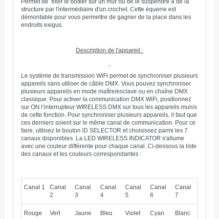
Permet de fixer le boîtier sur un mur ou de le suspendre à de la
structure par l'intermédiaire d'un crochet. Cette équerre est
démontable pour vous permettre de gagner de la place dans les
endroits exigus.
Description de l'appareil :
Le système de transmission WiFi permet de synchroniser plusieurs
appareils sans utiliser de câble DMX. Vous pouvez synchroniser
plusieurs appareils en mode maître/esclave ou en chaîne DMX
classique. Pour activer la communication DMX WiFi, positionnez
sur ON l’interrupteur WIRELESS DMX sur tous les appareils munis
de cette fonction. Pour synchroniser plusieurs appareils, il faut que
ces derniers soient sur le même canal de communication. Pour ce
faire, utilisez le bouton lD SELECTOR et choisissez parmi les 7
canaux disponibles. La LED WIRELESS INDICATOR s'allume
avec une couleur différente pour chaque canal. Ci-dessous la liste
des canaux et les couleurs correspondantes :
Canal 1
Canal
Canal
Canal
Canal
Canal
Canal
2
3
4
5
6
7
Rouge
Vert
Jaune
Bleu
Violet
Cyan
Blanc