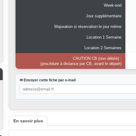
Week-end
Jour supplémentaire
Majoration si réservation le jour même
Location 1 Semaine
Location 2 Semaines
CAUTION CB (non débité) :
(procédure à distance par CB, avant le départ)
✉ Envoyer cette fiche par e-mail
En savoir plus