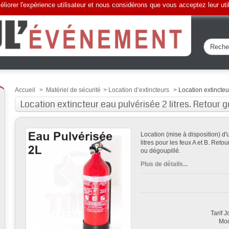
liorer l'expérience utilisateur et nous considérons que vous acceptez leur uti
Accueil
>
Matériel de sécurité
>
Location d’extincteurs
>
Location extincteu
Location extincteur eau pulvérisée 2 litres. Retour g
Location (mise à disposition) d'
litres pour les feux A et B. Reto
ou dégoupillé.
Plus de détails...
Tarif 
Mod