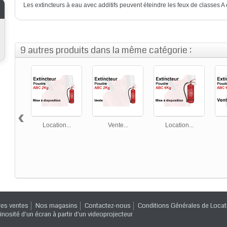
Les extincteurs à eau avec additifs peuvent éteindre les feux de classes A 
9 autres produits dans la même catégorie :
‹
Location...
Vente...
Location...
res ventes
Nos magasins
Contactez-nous
Conditions Générales de Locat
inosité d'un écran à partir d'un videoprojecteur