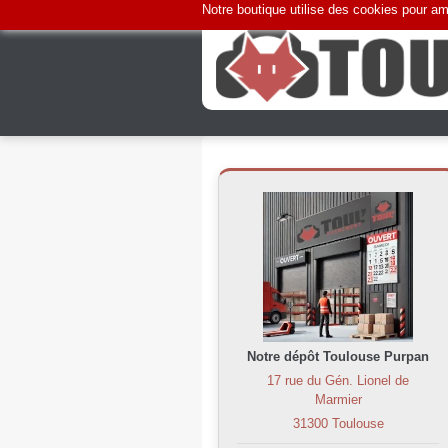
Notre boutique utilise des cookies pour amé
Notre dépôt Toulouse Purpan
17 rue du Gén. Lionel de
Marmier
31300 Toulouse