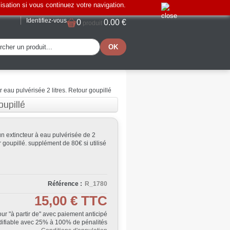
lisation si vous continuez votre navigation.
Identifiez-vous
0
0.00 €
produit
r eau pulvérisée 2 litres. Retour goupillé
oupillé
un extincteur à eau pulvérisée de 2
ur goupillé. supplément de 80€ si utilisé
Référence :
R_1780
15,00 €
TTC
Jour "à partir de" avec paiement anticipé
ifiable avec 25% à 100% de pénalités