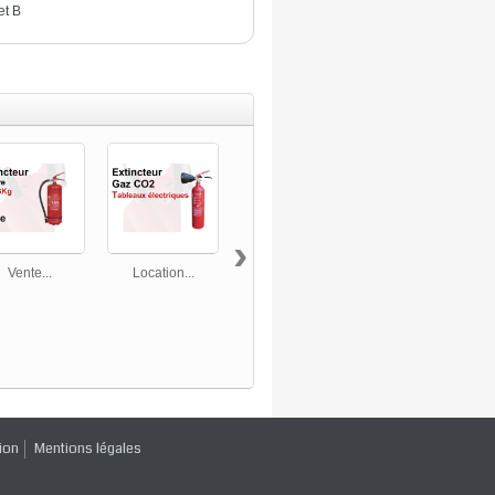
et B
›
Vente...
Location...
Vente...
Vente d'un...
ion
Mentions légales