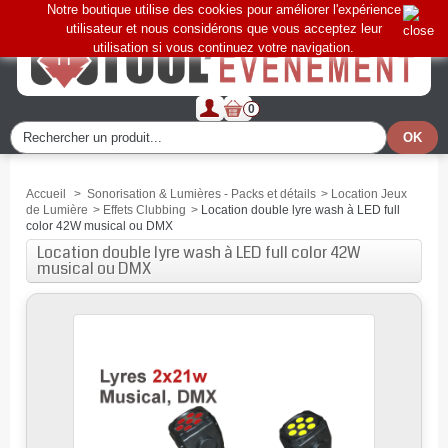
Notre boutique utilise des cookies pour améliorer l'expérience
utilisateur et nous considérons que vous acceptez leur
utilisation si vous continuez votre navigation.
0
Accueil
>
Sonorisation & Lumières - Packs et détails
>
Location Jeux
de Lumière
>
Effets Clubbing
>
Location double lyre wash à LED full
color 42W musical ou DMX
Location double lyre wash à LED full color 42W
musical ou DMX