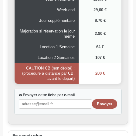
Week-end
29,00 €
Jour supplémentaire
8.70 €
Majoration si réservation le jour
2.90 €
même
Location 1 Semaine
64 €
Location 2 Semaines
107 €
CAUTION CB (non débité) :
(procédure à distance par CB,
200 €
avant le départ)
✉ Envoyer cette fiche par e-mail
En savoir plus