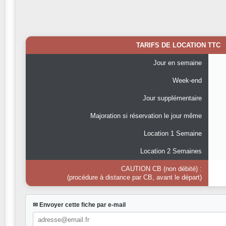
TARIFS DE LOCATION TTC
Jour en semaine
Week-end
Jour supplémentaire
Majoration si réservation le jour même
Location 1 Semaine
Location 2 Semaines
CAUTION CB (non débité) :
(procédure à distance par CB, avant le départ)
✉ Envoyer cette fiche par e-mail