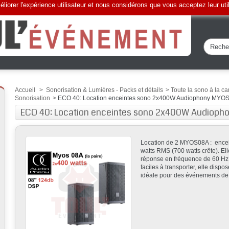
liorer l'expérience utilisateur et nous considérons que vous acceptez leur uti
Accueil
>
Sonorisation & Lumières - Packs et détails
>
Toute la sono à la ca
Sonorisation
>
ECO 40: Location enceintes sono 2x400W Audiophony MYOS
ECO 40: Location enceintes sono 2x400W Audioph
Location de 2 MYOS08A : encein
watts RMS (700 watts crête). Ell
réponse en fréquence de 60 Hz 
faciles à transporter, elle dispos
idéale pour des événements de pe