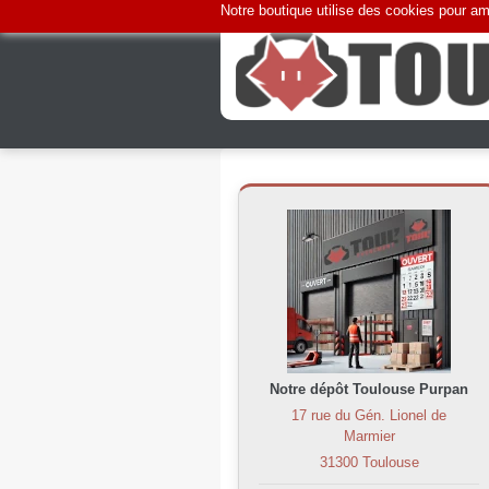
Notre boutique utilise des cookies pour amé
Notre dépôt Toulouse Purpan
17 rue du Gén. Lionel de
Marmier
31300 Toulouse