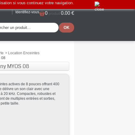
lisation si vous continuez votre navigation.
Identifiez-vous
0
0.00 €
produit
rte
>
Location Enceintes
 08
ony MYOS 08
tes actives de 8 pouces offrant 400
e délivre un son clair avec une
à 20 kHz. Compactes, robustes et
ent de multiples entrées et sorties,
tite taille.