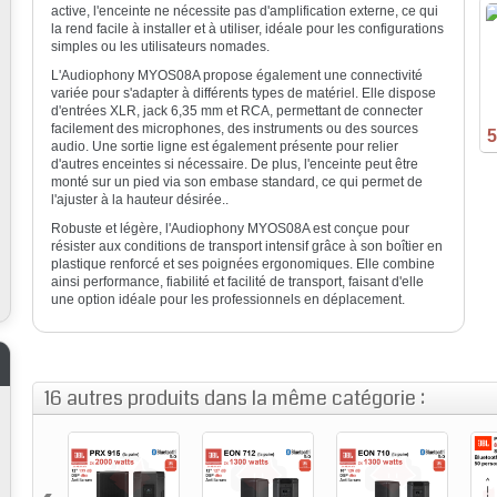
active, l'enceinte ne nécessite pas d'amplification externe, ce qui
la rend facile à installer et à utiliser, idéale pour les configurations
simples ou les utilisateurs nomades.
L'Audiophony MYOS08A propose également une connectivité
variée pour s'adapter à différents types de matériel. Elle dispose
d'entrées XLR, jack 6,35 mm et RCA, permettant de connecter
facilement des microphones, des instruments ou des sources
5
audio. Une sortie ligne est également présente pour relier
d'autres enceintes si nécessaire. De plus, l'enceinte peut être
monté sur un pied via son embase standard, ce qui permet de
l'ajuster à la hauteur désirée..
Robuste et légère, l'Audiophony MYOS08A est conçue pour
résister aux conditions de transport intensif grâce à son boîtier en
plastique renforcé et ses poignées ergonomiques. Elle combine
ainsi performance, fiabilité et facilité de transport, faisant d'elle
une option idéale pour les professionnels en déplacement.
16 autres produits dans la même catégorie :