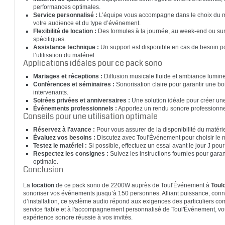
performances optimales.
Service personnalisé :
L’équipe vous accompagne dans le choix du mat
votre audience et du type d’événement.
Flexibilité de location :
Des formules à la journée, au week-end ou sur
spécifiques.
Assistance technique :
Un support est disponible en cas de besoin po
l’utilisation du matériel.
Applications idéales pour ce pack sono
Mariages et réceptions :
Diffusion musicale fluide et ambiance lumine
Conférences et séminaires :
Sonorisation claire pour garantir une 
intervenants.
Soirées privées et anniversaires :
Une solution idéale pour créer un
Événements professionnels :
Apportez un rendu sonore professionnel
Conseils pour une utilisation optimale
Réservez à l’avance :
Pour vous assurer de la disponibilité du matérie
Évaluez vos besoins :
Discutez avec Toul'Événement pour choisir le ma
Testez le matériel :
Si possible, effectuez un essai avant le jour J pour
Respectez les consignes :
Suivez les instructions fournies pour garant
optimale.
Conclusion
La
location
de ce pack sono de 2200W auprès de Toul'Événement à
Toul
sonoriser vos événements jusqu’à 150 personnes. Alliant puissance, conne
d’installation, ce système audio répond aux exigences des particuliers c
service fiable et à l'accompagnement personnalisé de Toul'Événement, v
expérience sonore réussie à vos invités.