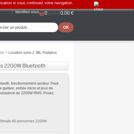
lisation si vous continuez votre navigation.
Identifiez-vous
0
0.00 €
produit
cro
>
Location sono 2 JBL Partybox
nes 2200W Bluetooth
etooth, fonctionnement secteur. Pack
e guitare, entrée micro et jeux de
e puissance de 2200W RMS. Posez,
Ultimate 80 personnes 1100W