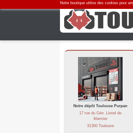
Notre boutique utilise des cookies pour amé
Notre dépôt Toulouse Purpan
17 rue du Gén. Lionel de
Marmier
31300 Toulouse