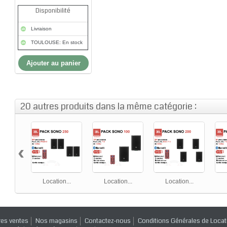
Disponibilité
Livraison
TOULOUSE: En stock
Ajouter au panier
20 autres produits dans la même catégorie :
‹
Location...
Location...
Location...
res ventes
Nos magasins
Contactez-nous
Conditions Générales de Locat