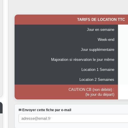
TARIFS DE LOCATION TTC
Jour en semaine
Week-end
Jour supplémentaire
Majoration si réservation le jour même
Location 1 Semaine
Location 2 Semaines
CAUTION CB (non débité) :
(le jour du départ)
✉ Envoyer cette fiche par e-mail