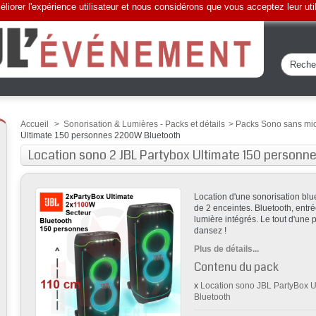
liorer l'expérience utilisateur et nous considérons que vous acceptez leur uti
Accueil
>
Sonorisation & Lumières - Packs et détails
>
Packs Sono sans mi
Ultimate 150 personnes 2200W Bluetooth
Location sono 2 JBL Partybox Ultimate 150 person
Location d'une sonorisation blu
de 2 enceintes . Bluetooth, entré
lumière intégrés. Le tout d'un
dansez !
Plus de détails...
Contenu du pack
x
Location sono JBL PartyBox 
Bluetooth