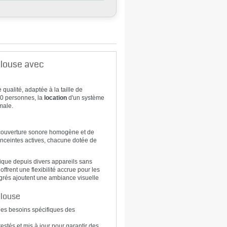
ulouse avec
 qualité, adaptée à la taille de
50 personnes, la
location
d'un système
male.
 couverture sonore homogène et de
nceintes actives, chacune dotée de
sique depuis divers appareils sans
frent une flexibilité accrue pour les
égrés ajoutent une ambiance visuelle
ulouse
les besoins spécifiques des
stés et mis à jour pour garantir des