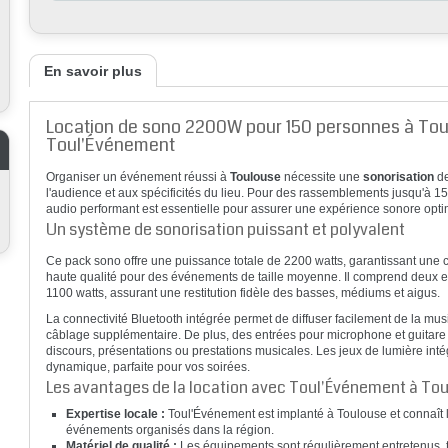
En savoir plus
Location de sono 2200W pour 150 personnes à To
Toul'Événement
Organiser un événement réussi à
Toulouse
nécessite une
sonorisation
de
l'audience et aux spécificités du lieu. Pour des rassemblements jusqu'à 1
audio performant est essentielle pour assurer une expérience sonore opti
Un système de sonorisation puissant et polyvalent
Ce pack sono offre une puissance totale de 2200 watts, garantissant une
haute qualité pour des événements de taille moyenne. Il comprend deux e
1100 watts, assurant une restitution fidèle des basses, médiums et aigus.
La connectivité Bluetooth intégrée permet de diffuser facilement de la mu
câblage supplémentaire. De plus, des entrées pour microphone et guitare of
discours, présentations ou prestations musicales. Les jeux de lumière int
dynamique, parfaite pour vos soirées.
Les avantages de la location avec Toul'Événement à To
Expertise locale :
Toul'Événement est implanté à Toulouse et connaît 
événements organisés dans la région.
Matériel de qualité :
Les équipements sont régulièrement entretenus, te