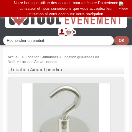
Notre boutique utilise des cookies pour améliorer l'expérience
utilisateur et nous considérons que vous acceptez leur
utilisation si vous continuez votre navigation.
0
Accueil
>
Location Guirlandes
>
Location guirlandes de
Noël
>
Location Aimant neodim
Location Aimant neodim