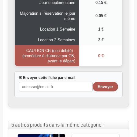
Jour supplémentaire
0.15 €
Majoration si réservation le jour
0.05 €
même
Location 1 Semaine
1 €
Location 2 Semaines
2 €
CAUTION CB (non débité) :
(procédure à distance par CB,
0 €
avant le départ)
✉ Envoyer cette fiche par e-mail
5 autres produits dans la même catégorie :