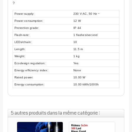
?
Power supply:
230 V AC, 50 Hz ~
Power consumption:
12 W
Protection grade:
IP 44
Flash-rate:
1 flashes/second
LEDs/chain:
10
Length:
11.5 m
Weight:
1 kg
Ecodesign regulation:
Yes
Energy efficiency index:
None
Rated power:
10.00 W
Energy consumption:
10.00 kWh/1000h
5 autres produits dans la même catégorie :