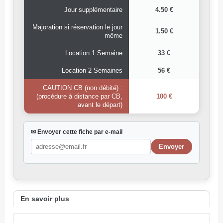
Jour supplémentaire
4.50 €
Majoration si réservation le jour
1.50 €
même
Location 1 Semaine
33 €
Location 2 Semaines
56 €
CAUTION CB (non débité) :
(procédure à distance par CB,
100 €
avant le départ)
✉ Envoyer cette fiche par e-mail
En savoir plus