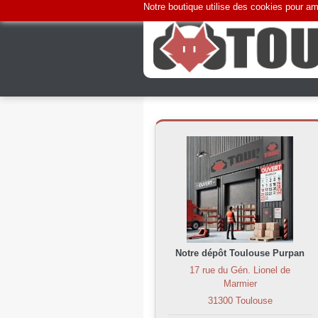
Notre boutique utilise des cookies pour amé
Notre dépôt Toulouse Purpan
17 rue du Gén. Lionel de
Marmier
31300 Toulouse