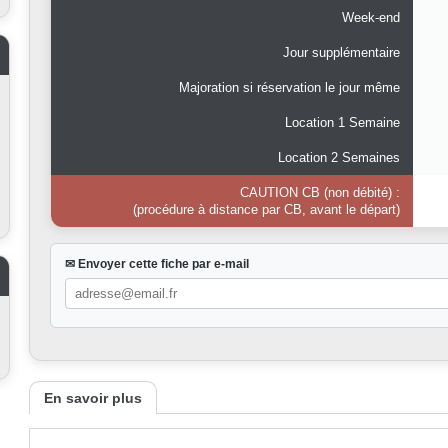
Week-end
Jour supplémentaire
Majoration si réservation le jour même
Location 1 Semaine
Location 2 Semaines
CAUTION CB (non débité) :
(procédure à distance par CB, avant le départ)
✉ Envoyer cette fiche par e-mail
En savoir plus