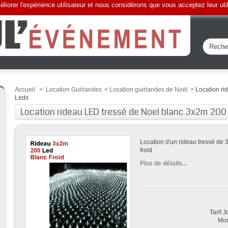
liorer l'expérience utilisateur et nous considérons que vous acceptez leur uti
Accueil
>
Location Guirlandes
>
Location guirlandes de Noël
>
Location r
Leds
Location rideau LED tressé de Noel blanc 3x2m 200
Location d'un rideau tressé d
froid
Plus de détails...
Tarif 
Mod