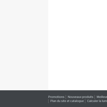
Promotions
Nouveaux produits
Meilleu
Plan du site et catalogue
Calculer la lum