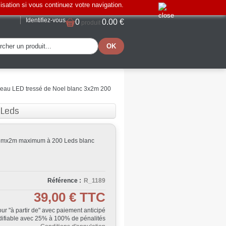
lisation si vous continuez votre navigation.
Identifiez-vous
0
0.00 €
produit
ideau LED tressé de Noel blanc 3x2m 200
 Leds
e 3mx2m maximum à 200 Leds blanc
Référence :
R_1189
39,00 €
TTC
Jour "à partir de" avec paiement anticipé
ifiable avec 25% à 100% de pénalités