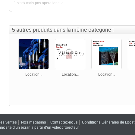
1 stock mais pas operationelle
5 autres produits dans la même catégorie :
Location...
Location...
Location...
res ventes
Nos magasins
Contactez-nous
Conditions Générales de Locat
inosité d'un écran à partir d'un videoprojecteur