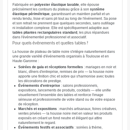
Fabriquée en
polyester élastique lavable
, elle épouse
précisément les contours du plateau grâce à son
système
élastique périmétrique
, garantissant un maintien parfait et un
rendu tendu, lisse et sans pli tout au long de l'événement. Sa pose
et son retrait ne prennent que quelques secondes, sans outillage
ni installation complexe. Elle est spécifiquement adaptée aux
tables pliantes rectangulaires standard
, les plus répandues
dans l'événementiel professionnel et associatif.
Pour quels événements et quelles tables ?
La housse de plateau de table noire s'intègre naturellement dans
une grande variété d'événements organisés à Toulouse et en
Haute-Garonne :
Soirées de gala et réceptions formelles
: mariages en noir et
blanc, dîners d'entreprise, remises de prix — la housse noire
apporte une finition chic et sobre qui s'harmonise avec toutes
les décorations de prestige.
Événements d'entreprise
: salons professionnels,
expositions, lancements de produits, cocktails — elle unifie
visuellement l'ensemble des tables et renforce l'image
sérieuse et professionnelle de votre stand ou de votre espace
de réception.
Marchés et expositions
: marchés artisanaux, foires créatives,
ventes privées — la housse noire met en valeur les produits
exposés en créant un fond neutre et élégant qui attire
naturellement le regard.
Événements festifs et associatifs
: soirées à thème,