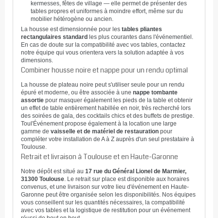
kermesses, fêtes de village — elle permet de présenter des
tables propres et uniformes à moindre effort, même sur du
mobilier hétérogène ou ancien.
La housse est dimensionnée pour les
tables pliantes
rectangulaires standard
les plus courantes dans l'événementiel.
En cas de doute sur la compatibilité avec vos tables, contactez
notre équipe qui vous orientera vers la solution adaptée à vos
dimensions.
Combiner housse noire et nappe pour un rendu optimal
La housse de plateau noire peut s'utiliser seule pour un rendu
épuré et moderne, ou être associée à une
nappe tombante
assortie
pour masquer également les pieds de la table et obtenir
un effet de table entièrement habillée en noir, très recherché lors
des soirées de gala, des cocktails chics et des buffets de prestige.
Toul'Événement propose également à la location une large
gamme de
vaisselle et de matériel de restauration
pour
compléter votre installation de A à Z auprès d'un seul prestataire à
Toulouse.
Retrait et livraison à Toulouse et en Haute-Garonne
Notre dépôt est situé au
17 rue du Général Lionel de Marmier,
31300 Toulouse
. Le retrait sur place est disponible aux horaires
convenus, et une livraison sur votre lieu d'événement en Haute-
Garonne peut être organisée selon les disponibilités. Nos équipes
vous conseillent sur les quantités nécessaires, la compatibilité
avec vos tables et la logistique de restitution pour un événement