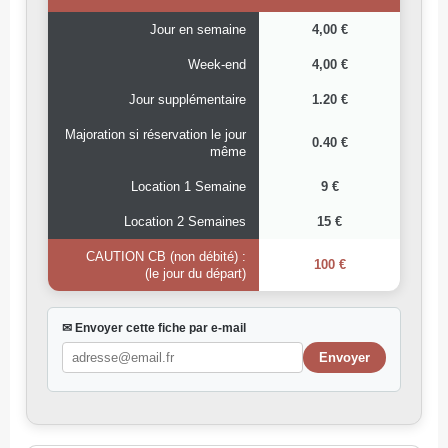
Jour en semaine
4,00 €
Week-end
4,00 €
Jour supplémentaire
1.20 €
Majoration si réservation le jour
0.40 €
même
Location 1 Semaine
9 €
Location 2 Semaines
15 €
CAUTION CB (non débité) :
100 €
(le jour du départ)
✉ Envoyer cette fiche par e-mail