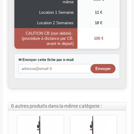
même
Location 1 Semaine
11 €
Location 2 Semaines
18 €
CAUTION CB (non débité) :
(procédure à distance par CB,
100 €
avant le départ)
✉ Envoyer cette fiche par e-mail
6 autres produits dans la même catégorie :