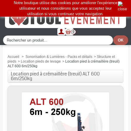
Notre boutique utilise des cookies pour améliorer l'expérience
utilisateur et nous considérons que vous acceptez leur
utilisation si vous continuez votre navigation.
0
Accueil
>
Sonorisation & Lumières - Packs et détails
>
Structure et
pieds
>
Location pieds de levage
>
Location pied à crémaillère (treuil)
ALT 600 6m/250kg
Location pied à crémaillère (treuil) ALT 600
6m/250kg