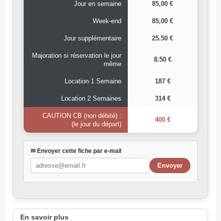
Jour en semaine
85,00 €
Week-end
85,00 €
Jour supplémentaire
25.50 €
Majoration si réservation le jour
8.50 €
même
Location 1 Semaine
187 €
Location 2 Semaines
314 €
CAUTION CB (non débité) :
400 €
(le jour du départ)
✉ Envoyer cette fiche par e-mail
En savoir plus