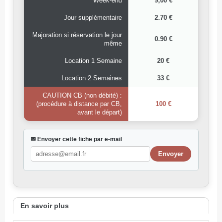
Week-end
9,00 €
Jour supplémentaire
2.70 €
Majoration si réservation le jour
0.90 €
même
Location 1 Semaine
20 €
Location 2 Semaines
33 €
CAUTION CB (non débité) :
(procédure à distance par CB,
100 €
avant le départ)
✉ Envoyer cette fiche par e-mail
En savoir plus