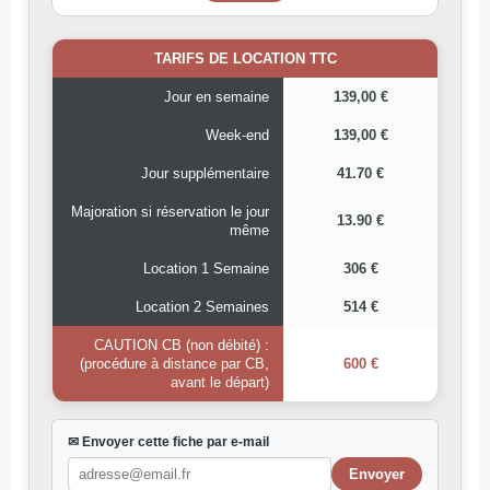
TARIFS DE LOCATION TTC
Jour en semaine
139,00 €
Week-end
139,00 €
Jour supplémentaire
41.70 €
Majoration si réservation le jour
13.90 €
même
Location 1 Semaine
306 €
Location 2 Semaines
514 €
CAUTION CB (non débité) :
(procédure à distance par CB,
600 €
avant le départ)
✉ Envoyer cette fiche par e-mail