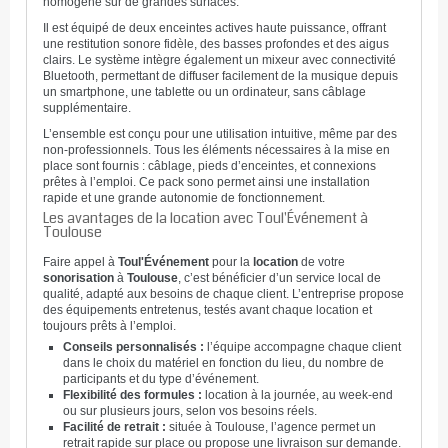
homogène sur de grandes surfaces.
Il est équipé de deux enceintes actives haute puissance, offrant
une restitution sonore fidèle, des basses profondes et des aigus
clairs. Le système intègre également un mixeur avec connectivité
Bluetooth, permettant de diffuser facilement de la musique depuis
un smartphone, une tablette ou un ordinateur, sans câblage
supplémentaire.
L’ensemble est conçu pour une utilisation intuitive, même par des
non-professionnels. Tous les éléments nécessaires à la mise en
place sont fournis : câblage, pieds d’enceintes, et connexions
prêtes à l’emploi. Ce pack sono permet ainsi une installation
rapide et une grande autonomie de fonctionnement.
Les avantages de la location avec Toul'Événement à
Toulouse
Faire appel à
Toul'Événement
pour la
location
de votre
sonorisation
à
Toulouse
, c’est bénéficier d’un service local de
qualité, adapté aux besoins de chaque client. L’entreprise propose
des équipements entretenus, testés avant chaque location et
toujours prêts à l’emploi.
Conseils personnalisés :
l’équipe accompagne chaque client
dans le choix du matériel en fonction du lieu, du nombre de
participants et du type d’événement.
Flexibilité des formules :
location à la journée, au week-end
ou sur plusieurs jours, selon vos besoins réels.
Facilité de retrait :
située à Toulouse, l’agence permet un
retrait rapide sur place ou propose une livraison sur demande.