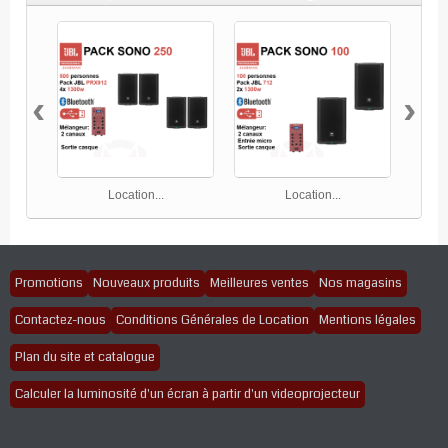
‹
›
Location...
Location...
Promotions
Nouveaux produits
Meilleures ventes
Nos magasins
Contactez-nous
Conditions Générales de Location
Mentions légales
Plan du site et catalogue
Calculer la luminosité d'un écran à partir d'un videoprojecteur