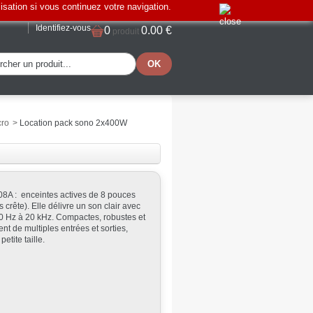
lisation si vous continuez votre navigation.
Identifiez-vous
0
0.00 €
produit
cro
>
Location pack sono 2x400W
8A : enceintes actives de 8 pouces
 crête). Elle délivre un son clair avec
 Hz à 20 kHz. Compactes, robustes et
ent de multiples entrées et sorties,
tite taille.