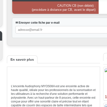
CAUTION CB (non débité) :
(procédure à distance par CB, avant le départ)
✉ Envoyer cette fiche par e-mail
En savoir plus
L'enceinte Audiophony MYOS08A est une enceinte active de
haute qualité, idéale pour les professionnels de la sonorisation et
les utilisateurs à la recherche d'une solution performante et
1
polyvalente. Avec un haut-parleur de 8 pouces, cette enceinte est
conçue pour offrir une sonorité claire et précise tout en étant
capable de couvrir des espaces de taille intermédiaire tels que