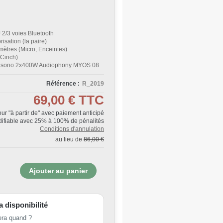
 2/3 voies Bluetooth
isation (la paire)
ètres (Micro, Enceintes)
(Cinch)
es sono 2x400W Audiophony MYOS 08
Référence :
R_2019
69,00 €
TTC
Jour "à partir de" avec paiement anticipé
ifiable avec 25% à 100% de pénalités
Conditions d'annulation
au lieu de
86,00 €
la disponibilité
era quand ?