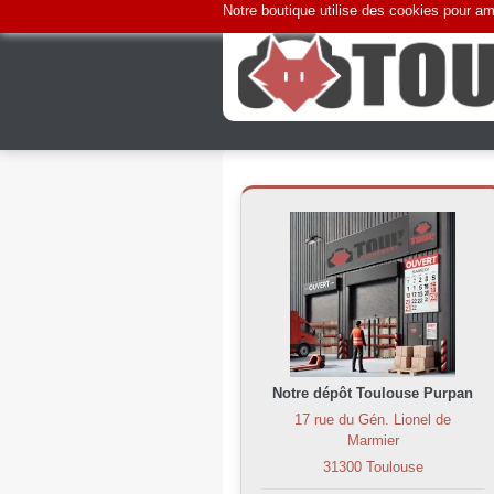
Notre boutique utilise des cookies pour amé
Notre dépôt Toulouse Purpan
17 rue du Gén. Lionel de
Marmier
31300 Toulouse