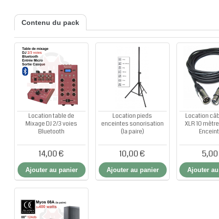
Contenu du pack
Location table de
Location pieds
Location câb
Mixage DJ 2/3 voies
enceintes sonorisation
XLR 10 mètre
Bluetooth
(la paire)
Encein
14,00 €
10,00 €
5,00
Ajouter au panier
Ajouter au panier
Ajouter au