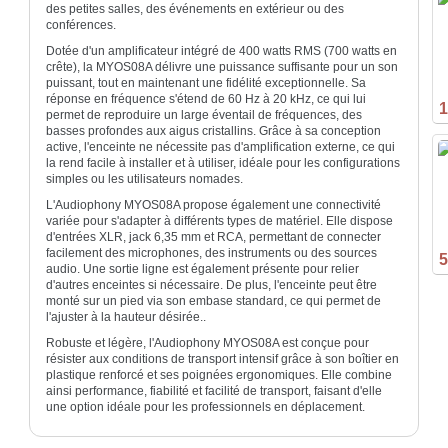
des petites salles, des événements en extérieur ou des
conférences.
Dotée d'un amplificateur intégré de 400 watts RMS (700 watts en
crête), la MYOS08A délivre une puissance suffisante pour un son
puissant, tout en maintenant une fidélité exceptionnelle. Sa
réponse en fréquence s'étend de 60 Hz à 20 kHz, ce qui lui
1
permet de reproduire un large éventail de fréquences, des
basses profondes aux aigus cristallins. Grâce à sa conception
active, l'enceinte ne nécessite pas d'amplification externe, ce qui
la rend facile à installer et à utiliser, idéale pour les configurations
simples ou les utilisateurs nomades.
L'Audiophony MYOS08A propose également une connectivité
variée pour s'adapter à différents types de matériel. Elle dispose
d'entrées XLR, jack 6,35 mm et RCA, permettant de connecter
facilement des microphones, des instruments ou des sources
5
audio. Une sortie ligne est également présente pour relier
d'autres enceintes si nécessaire. De plus, l'enceinte peut être
monté sur un pied via son embase standard, ce qui permet de
l'ajuster à la hauteur désirée..
Robuste et légère, l'Audiophony MYOS08A est conçue pour
résister aux conditions de transport intensif grâce à son boîtier en
plastique renforcé et ses poignées ergonomiques. Elle combine
ainsi performance, fiabilité et facilité de transport, faisant d'elle
une option idéale pour les professionnels en déplacement.