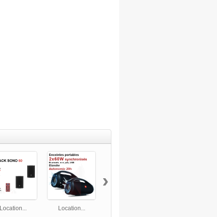
›
Location...
Location...
Location...
Location...