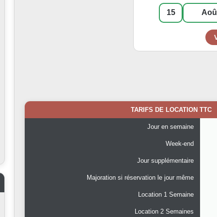
TARIFS DE LOCATION TTC
Jour en semaine
Week-end
Jour supplémentaire
Majoration si réservation le jour même
Location 1 Semaine
Location 2 Semaines