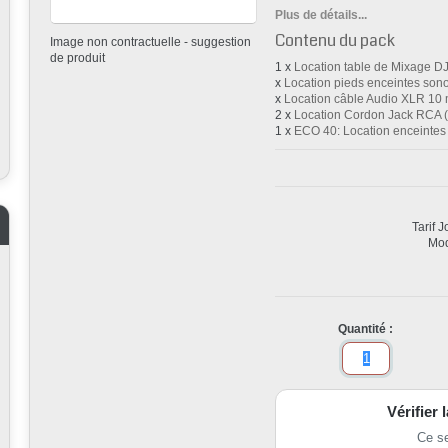
Plus de détails...
Contenu du pack
Image non contractuelle - suggestion
de produit
1 x
Location table de Mixage DJ
x
Location pieds enceintes sonor
x
Location câble Audio XLR 10 m
2 x
Location Cordon Jack RCA 
1 x
ECO 40: Location enceint
Tarif 
Mod
Quantité :
Vérifier 
Ce s