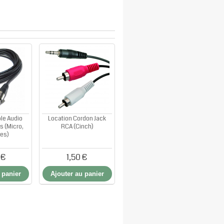
le Audio
Location Cordon Jack
s (Micro,
RCA (Cinch)
tes)
 €
1,50 €
 panier
Ajouter au panier