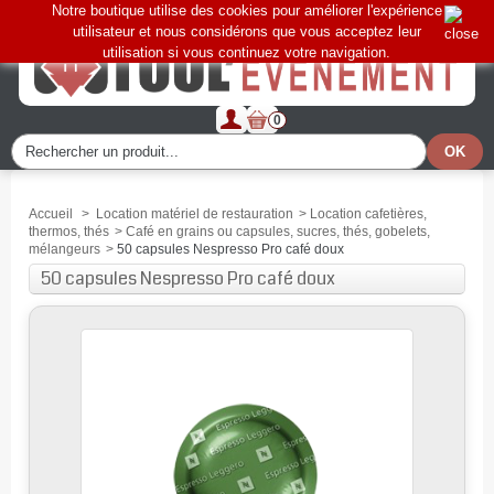
Notre boutique utilise des cookies pour améliorer l'expérience
utilisateur et nous considérons que vous acceptez leur
utilisation si vous continuez votre navigation.
0
Accueil
>
Location matériel de restauration
>
Location cafetières,
thermos, thés
>
Café en grains ou capsules, sucres, thés, gobelets,
mélangeurs
>
50 capsules Nespresso Pro café doux
50 capsules Nespresso Pro café doux