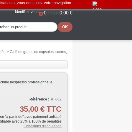
lisation si vous continuez votre navigation.
Identifiez-vous
0
0.00 €
produit
thés
>
Café en grains ou capsules, sucres,
chine nespresso professionnelle.
Référence :
R_602
35,00 €
TTC
Jour "à partir de" avec paiement anticipé
ifiable avec 25% à 100% de pénalités
Conditions d'annulation