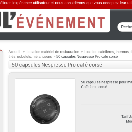
liorer l'expérience utilisateur et nous considérons que vous acceptez leur uti
Accueil
>
Location matériel de restauration
>
Location cafetières, thermos, 
thés, gobelets, mélangeurs
>
50 capsules Nespresso Pro café corsé
50 capsules Nespresso Pro café corsé
50 capsules nespresso pour ma
Café force corsé
Tarif 
Mod