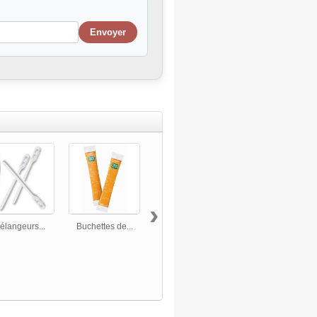
›
élangeurs...
Buchettes de...
Café en...
Café en...