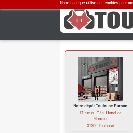
Notre boutique utilise des cookies pour amé
Notre dépôt Toulouse Purpan
17 rue du Gén. Lionel de
Marmier
31300 Toulouse