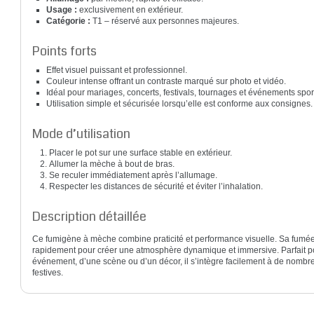
Usage :
exclusivement en extérieur.
Catégorie :
T1 – réservé aux personnes majeures.
Points forts
Effet visuel puissant et professionnel.
Couleur intense offrant un contraste marqué sur photo et vidéo.
Idéal pour mariages, concerts, festivals, tournages et événements sport
Utilisation simple et sécurisée lorsqu’elle est conforme aux consignes.
Mode d’utilisation
Placer le pot sur une surface stable en extérieur.
Allumer la mèche à bout de bras.
Se reculer immédiatement après l’allumage.
Respecter les distances de sécurité et éviter l’inhalation.
Description détaillée
Ce fumigène à mèche combine praticité et performance visuelle. Sa fumée
rapidement pour créer une atmosphère dynamique et immersive. Parfait pou
événement, d’une scène ou d’un décor, il s’intègre facilement à de nombr
festives.