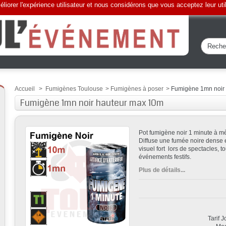
liorer l'expérience utilisateur et nous considérons que vous acceptez leur uti
Accueil
>
Fumigènes Toulouse
>
Fumigènes à poser
>
Fumigène 1mn noir
Fumigène 1mn noir hauteur max 10m
Pot fumigène noir 1 minute à m
Diffuse une fumée noire dense et
visuel fort lors de spectacles, 
événements festifs.
Plus de détails...
Tarif 