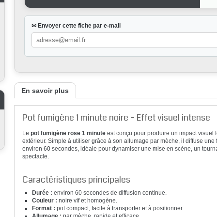
✉ Envoyer cette fiche par e-mail
En savoir plus
Pot fumigène 1 minute noire – Effet visuel intense
Le
pot fumigène rose 1 minute
est conçu pour produire un impact visuel f
extérieur. Simple à utiliser grâce à son allumage par mèche, il diffuse une
environ 60 secondes, idéale pour dynamiser une mise en scène, un tourn
spectacle.
Caractéristiques principales
Durée :
environ 60 secondes de diffusion continue.
Couleur :
noire vif et homogène.
Format :
pot compact, facile à transporter et à positionner.
Allumage :
par mèche, rapide et efficace.