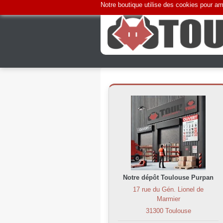
Notre boutique utilise des cookies pour amé
Notre dépôt Toulouse Purpan
17 rue du Gén. Lionel de
Marmier
31300 Toulouse