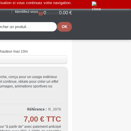
lisation si vous continuez votre navigation.
Identifiez-vous
0
0.00 €
produit
 hauteur max 10m
èche, conçu pour un usage extérieur.
 continue, idéale pour créer un effet
tournages, animations sportives ou
Référence :
R_2076
7,00 €
TTC
Jour "à partir de" avec paiement anticipé