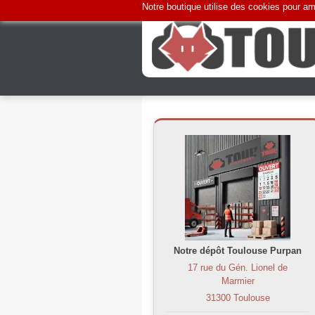
Notre boutique utilise des cookies pour amé
Notre dépôt Toulouse Purpan
17 rue du Gén. Lionel de
Marmier
31300 Toulouse