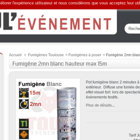
liorer l'expérience utilisateur et nous considérons que vous acceptez leur uti
Accueil
>
Fumigènes Toulouse
>
Fumigènes à poser
>
Fumigène 2mn blan
Fumigène 2mn blanc hauteur max 15m
Pot fumigène blanc 2 minutes 
extérieur. Diffuse une fumée de
effet visuel fort lors de specta
événements festifs.
Plus de détails...
Tarif 