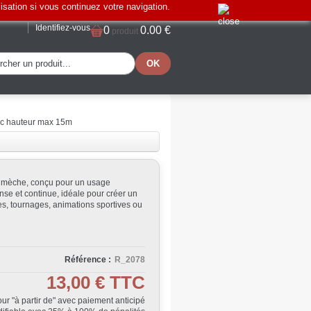
lisation si vous continuez votre navigation.
Identifiez-vous
0
0.00 €
produit
c hauteur max 15m
à mèche, conçu pour un usage
nse et continue, idéale pour créer un
cles, tournages, animations sportives ou
Référence :
R_2078
13,00 €
TTC
Jour "à partir de" avec paiement anticipé