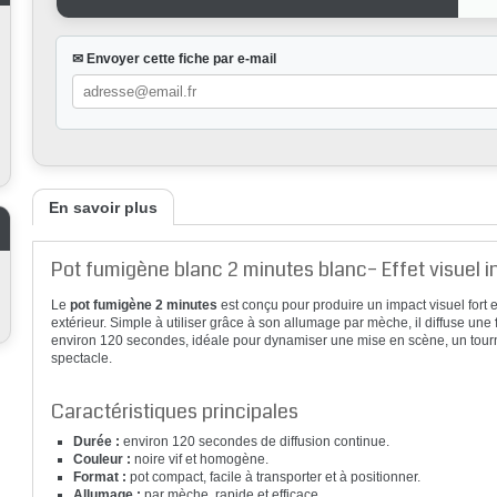
✉ Envoyer cette fiche par e-mail
En savoir plus
Pot fumigène blanc 2 minutes blanc– Effet visuel 
Le
pot fumigène 2 minutes
est conçu pour produire un impact visuel fort 
extérieur. Simple à utiliser grâce à son allumage par mèche, il diffuse une
environ 120 secondes, idéale pour dynamiser une mise en scène, un tour
spectacle.
Caractéristiques principales
Durée :
environ 120 secondes de diffusion continue.
Couleur :
noire vif et homogène.
Format :
pot compact, facile à transporter et à positionner.
Allumage :
par mèche, rapide et efficace.