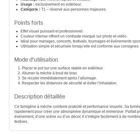
Usage :
exclusivement en extérieur.
Catégorie :
T1 – réservé aux personnes majeures.
Points forts
Effet visuel puissant et professionnel.
Couleur intense offrant un contraste marqué sur photo et vidéo.
Idéal pour mariages, concerts, festivals, tournages et événements sport
Utilisation simple et sécurisée lorsqu’elle est conforme aux consignes.
Mode d’utilisation
Placer le pot sur une surface stable en extérieur.
Allumer la mèche à bout de bras.
Se reculer immédiatement après l’allumage.
Respecter les distances de sécurité et éviter l’inhalation.
Description détaillée
Ce fumigène à mèche combine praticité et performance visuelle. Sa fumée
rapidement pour créer une atmosphère dynamique et immersive. Parfait pou
événement, d’une scène ou d’un décor, il s’intègre facilement à de nombr
festives.