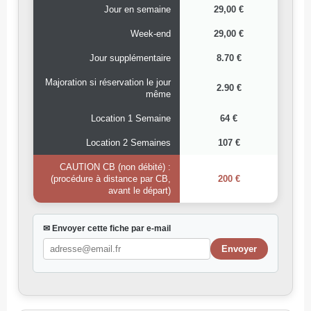
Jour en semaine
29,00 €
Week-end
29,00 €
Jour supplémentaire
8.70 €
Majoration si réservation le jour
2.90 €
même
Location 1 Semaine
64 €
Location 2 Semaines
107 €
CAUTION CB (non débité) :
(procédure à distance par CB,
200 €
avant le départ)
✉ Envoyer cette fiche par e-mail