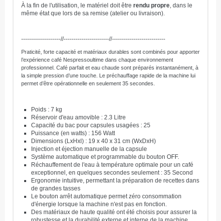
À la fin de l'utilisation, le matériel doit être
rendu propre
, dans le
même état que lors de sa remise (atelier ou livraison).
--------------------//-----------------------//---------------------------
Praticité, forte capacité et matériaux durables sont combinés pour apporter
l’expérience café
Nespresso
ultime dans chaque environnement
professionnel. Café parfait et eau chaude sont préparés instantanément, à
la simple pression d’une touche. Le préchauffage rapide de la machine lui
permet d’être opérationnelle en seulement 35 secondes.
Poids : 7 kg
Réservoir d'eau amovible : 2.3 Litre
Capacité du bac pour capsules usagées : 25
Puissance (en watts) : 156 Watt
Dimensions (LxHxl) : 19 x 40 x 31 cm (WxDxH)
Injection et éjection manuelle de la capsule
Système automatique et programmable du bouton OFF.
Réchauffement de l'eau à température optimale pour un café
exceptionnel, en quelques secondes seulement : 35 Second
Ergonomie intuitive, permettant la préparation de recettes dans
de grandes tasses
Le bouton arrêt automatique permet zéro consommation
d'énergie lorsque la machine n'est pas en fonction.
Des matériaux de haute qualité ont été choisis pour assurer la
robustesse et la durabilité externe et interne de la machine