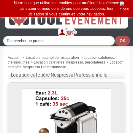
Notre boutique utilise des cookies pour améliorer l'expérience
utilisateur et nous considérons que vous acceptez leur
utilisation si vous continuez votre navigation.
0
Accueil
>
Location matériel de restauration
>
Location cafetières,
thermos, thés
>
Location cafetières, nespresso, percolateurs
>
Location
cafetière Nespresso Professionnelle
Location cafetière Nespresso Professionnelle