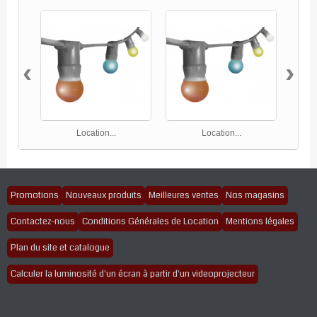
‹
›
Location...
Location...
Promotions
Nouveaux produits
Meilleures ventes
Nos magasins
Contactez-nous
Conditions Générales de Location
Mentions légales
Plan du site et catalogue
Calculer la luminosité d'un écran à partir d'un videoprojecteur