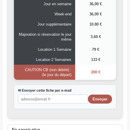
Jour en semaine
36,00 €
Week-end
36,00 €
Jour supplémentaire
10.80 €
Majoration si réservation le jour
3.60 €
même
Location 1 Semaine
79 €
Location 2 Semaines
133 €
CAUTION CB (non débité) :
200 €
(le jour du départ)
✉ Envoyer cette fiche par e-mail
En savoir plus