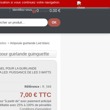
lisation si vous continuez votre navigation.
Identifiez-vous
0
0.00 €
produit
elles
>
Ampoule guirlande Led blanc
our guirlande guinguette
NEL POUR LA GUIRLANDE
 LED: PUISSANCE DE LED 3 WATTS
Référence :
R_568
7,00 €
TTC
Jour "à partir de" avec paiement anticipé
ifiable avec 25% à 100% de pénalités
Conditions d'annulation