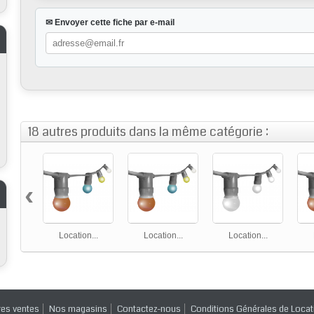
✉ Envoyer cette fiche par e-mail
18 autres produits dans la même catégorie :
‹
Location...
Location...
Location...
res ventes
Nos magasins
Contactez-nous
Conditions Générales de Locat