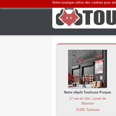
Notre boutique utilise des cookies pour amé
Notre dépôt Toulouse Purpan
17 rue du Gén. Lionel de
Marmier
31300 Toulouse