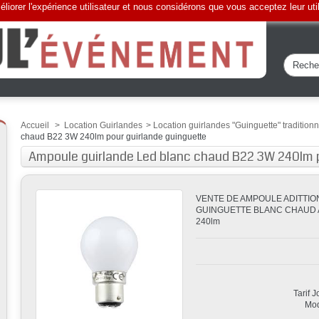
liorer l'expérience utilisateur et nous considérons que vous acceptez leur uti
Accueil
>
Location Guirlandes
>
Location guirlandes "Guinguette" traditionn
chaud B22 3W 240lm pour guirlande guinguette
Ampoule guirlande Led blanc chaud B22 3W 240lm p
VENTE DE AMPOULE ADITTIO
GUINGUETTE BLANC CHAUD A
240lm
Tarif 
Mod