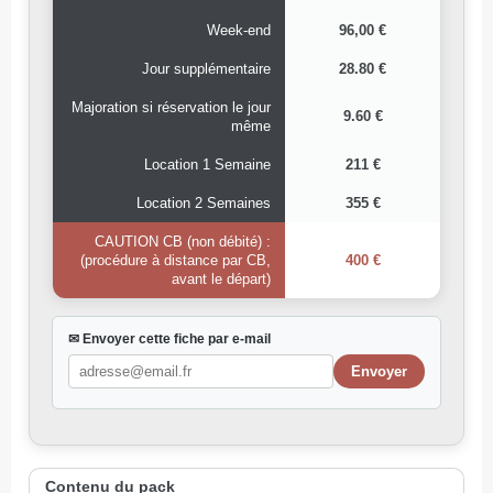
Week-end
96,00 €
Jour supplémentaire
28.80 €
Majoration si réservation le jour
9.60 €
même
Location 1 Semaine
211 €
Location 2 Semaines
355 €
CAUTION CB (non débité) :
(procédure à distance par CB,
400 €
avant le départ)
✉ Envoyer cette fiche par e-mail
Contenu du pack