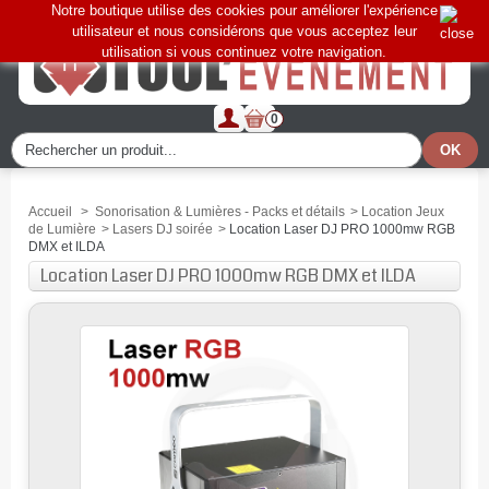
Notre boutique utilise des cookies pour améliorer l'expérience
utilisateur et nous considérons que vous acceptez leur
utilisation si vous continuez votre navigation.
0
Accueil
>
Sonorisation & Lumières - Packs et détails
>
Location Jeux
de Lumière
>
Lasers DJ soirée
>
Location Laser DJ PRO 1000mw RGB
DMX et ILDA
Location Laser DJ PRO 1000mw RGB DMX et ILDA