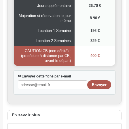
Jour supplémentaire
26.70 €
Majoration si réservation le jour
8.90 €
même
Location 1 Semaine
196 €
Location 2 Semaines
329 €
CAUTION CB (non débité) :
(procédure à distance par CB,
400 €
avant le départ)
✉ Envoyer cette fiche par e-mail
En savoir plus