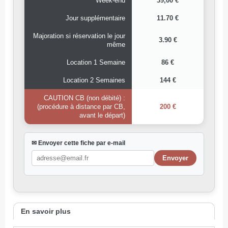
Week-end
39,00 €
Jour supplémentaire
11.70 €
Majoration si réservation le jour
3.90 €
même
Location 1 Semaine
86 €
Location 2 Semaines
144 €
CAUTION CB (non débité) :
(procédure à distance par CB,
200 €
avant le départ)
✉ Envoyer cette fiche par e-mail
En savoir plus