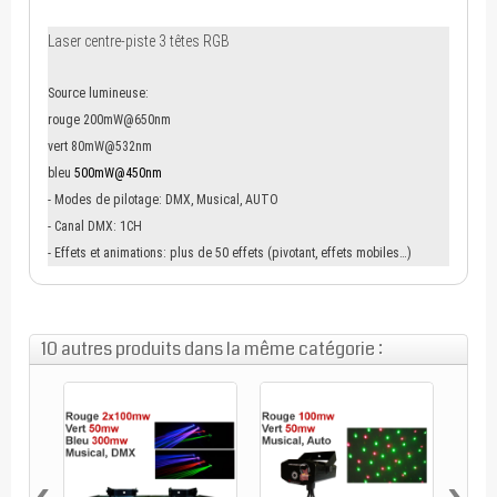
Laser centre-piste 3 têtes RGB
Source lumineuse:
rouge 200mW@650nm
vert 80mW@532nm
bleu
500mW@450nm
- Modes de pilotage: DMX, Musical, AUTO
- Canal DMX: 1CH
- Effets et animations: plus de 50 effets (pivotant, effets mobiles…)
10 autres produits dans la même catégorie :
‹
›