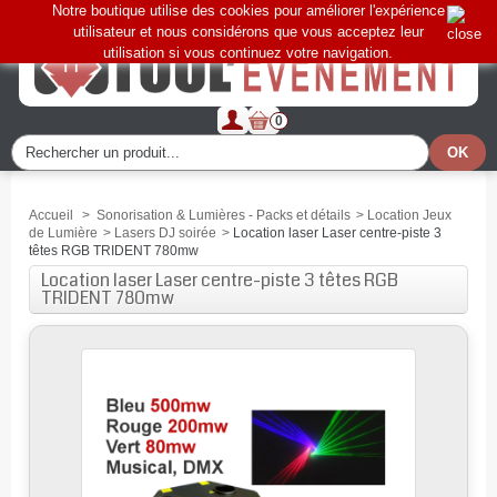
Notre boutique utilise des cookies pour améliorer l'expérience
utilisateur et nous considérons que vous acceptez leur
utilisation si vous continuez votre navigation.
0
Accueil
>
Sonorisation & Lumières - Packs et détails
>
Location Jeux
de Lumière
>
Lasers DJ soirée
>
Location laser Laser centre-piste 3
têtes RGB TRIDENT 780mw
Location laser Laser centre-piste 3 têtes RGB
TRIDENT 780mw