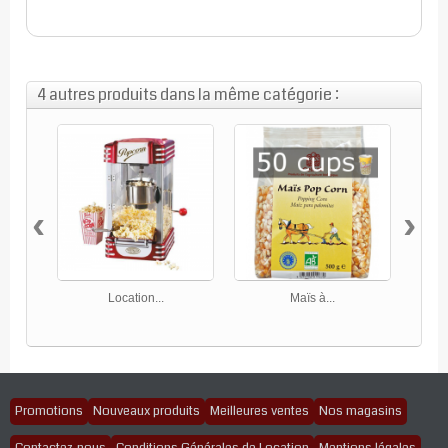
4 autres produits dans la même catégorie :
‹
›
Location...
Maïs à...
Promotions
Nouveaux produits
Meilleures ventes
Nos magasins
Contactez-nous
Conditions Générales de Location
Mentions légales