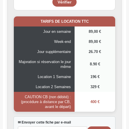
TARIFS DE LOCATION TTC
Jour en semaine
89,00 €
Week-end
89,00 €
Jour supplémentaire
26.70 €
Majoration si réservation le jour
8.90 €
même
Location 1 Semaine
196 €
Location 2 Semaines
329 €
CAUTION CB (non débité) :
(procédure à distance par CB,
400 €
avant le départ)
✉ Envoyer cette fiche par e-mail