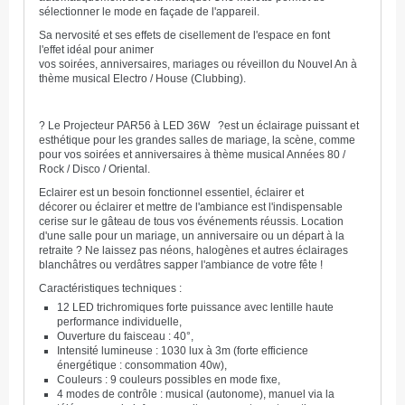
sélectionner le mode en façade de l'appareil.
Sa nervosité et ses effets de cisellement de l'espace en font
l'effet idéal pour animer
vos soirées, anniversaires, mariages ou réveillon du Nouvel An à
thème musical Electro / House (Clubbing).
? Le Projecteur PAR56 à LED 36W ?est un éclairage puissant et
esthétique pour les grandes salles de mariage, la scène, comme
pour vos soirées et anniversaires à thème musical Années 80 /
Rock / Disco / Oriental.
Eclairer est un besoin fonctionnel essentiel, éclairer et
décorer ou éclairer et mettre de l'ambiance est l'indispensable
cerise sur le gâteau de tous vos événements réussis. Location
d'une salle pour un mariage, un anniversaire ou un départ à la
retraite ? Ne laissez pas néons, halogènes et autres éclairages
blanchâtres ou verdâtres sapper l'ambiance de votre fête !
Caractéristiques techniques :
12 LED trichromiques forte puissance avec lentille haute
performance individuelle,
Ouverture du faisceau : 40°,
Intensité lumineuse : 1030 lux à 3m (forte efficience
énergétique : consommation 40w),
Couleurs : 9 couleurs possibles en mode fixe,
4 modes de contrôle : musical (autonome), manuel via la