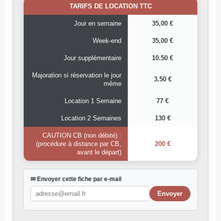
TARIFS DE LOCATION TTC
Jour en semaine
35,00 €
Week-end
35,00 €
Jour supplémentaire
10.50 €
Majoration si réservation le jour
3.50 €
même
Location 1 Semaine
77 €
Location 2 Semaines
130 €
CAUTION CB (non débité) :
(procédure à distance par CB,
200 €
avant le départ)
✉ Envoyer cette fiche par e-mail